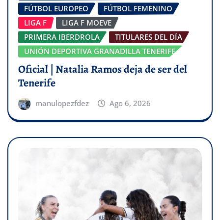
FÚTBOL EUROPEO
FÚTBOL FEMENINO
LIGA F
LIGA F MOEVE
PRIMERA IBERDROLA
TITULARES DEL DÍA
UNIÓN DEPORTIVA GRANADILLA TENERIFE
Oficial | Natalia Ramos deja de ser del
Tenerife
manulopezfdez
Ago 6, 2026