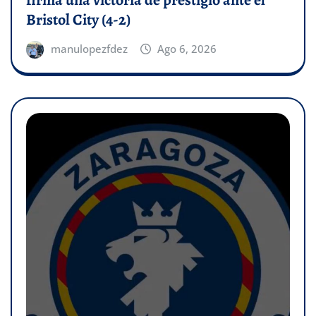
Bristol City (4-2)
manulopezfdez
Ago 6, 2026