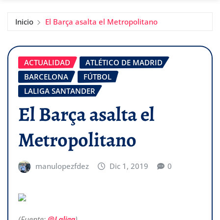
Inicio
El Barça asalta el Metropolitano
ACTUALIDAD
ATLÉTICO DE MADRID
BARCELONA
FÚTBOL
LALIGA SANTANDER
El Barça asalta el
Metropolitano
manulopezfdez
Dic 1, 2019
0
(Fuente;
@Laliga
)