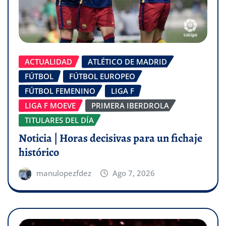
ACTUALIDAD
ATLÉTICO DE MADRID
FÚTBOL
FÚTBOL EUROPEO
FÚTBOL FEMENINO
LIGA F
LIGA F MOEVE
PRIMERA IBERDROLA
TITULARES DEL DÍA
Noticia | Horas decisivas para un fichaje
histórico
manulopezfdez
Ago 7, 2026