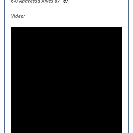
6-0 Andressa Alves 87′
Vídeo: