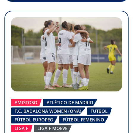
AMISTOSO
ATLÉTICO DE MADRID
F.C. BADALONA WOMEN (ONA)
FÚTBOL
FÚTBOL EUROPEO
FÚTBOL FEMENINO
LIGA F
LIGA F MOEVE