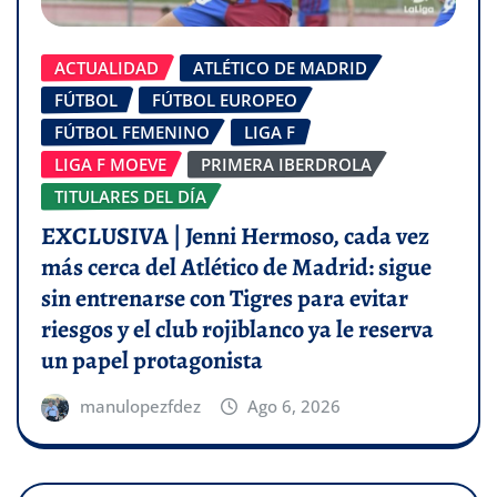
ACTUALIDAD
ATLÉTICO DE MADRID
FÚTBOL
FÚTBOL EUROPEO
FÚTBOL FEMENINO
LIGA F
LIGA F MOEVE
PRIMERA IBERDROLA
TITULARES DEL DÍA
EXCLUSIVA | Jenni Hermoso, cada vez
más cerca del Atlético de Madrid: sigue
sin entrenarse con Tigres para evitar
riesgos y el club rojiblanco ya le reserva
un papel protagonista
manulopezfdez
Ago 6, 2026