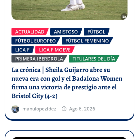
ACTUALIDAD
AMISTOSO
FÚTBOL
FÚTBOL EUROPEO
FÚTBOL FEMENINO
LIGA F
LIGA F MOEVE
PRIMERA IBERDROLA
TITULARES DEL DÍA
La crónica | Sheila Guijarro abre su
nueva era con gol y el Badalona Women
firma una victoria de prestigio ante el
Bristol City (4-2)
manulopezfdez
Ago 6, 2026