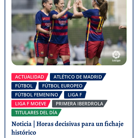
ACTUALIDAD
ATLÉTICO DE MADRID
FÚTBOL
FÚTBOL EUROPEO
FÚTBOL FEMENINO
LIGA F
LIGA F MOEVE
PRIMERA IBERDROLA
TITULARES DEL DÍA
Noticia | Horas decisivas para un fichaje
histórico