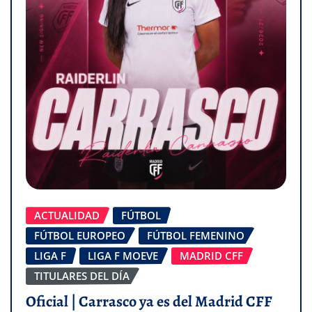
ACTUALIDAD
FÚTBOL
FÚTBOL EUROPEO
FÚTBOL FEMENINO
LIGA F
LIGA F MOEVE
MADRID CFF
TITULARES DEL DÍA
Oficial | Carrasco ya es del Madrid CFF