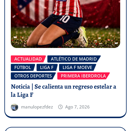
ACTUALIDAD
ATLÉTICO DE MADRID
FÚTBOL
LIGA F
LIGA F MOEVE
OTROS DEPORTES
PRIMERA IBERDROLA
Noticia | Se calienta un regreso estelar a
la Liga F
manulopezfdez
Ago 7, 2026