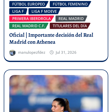
FÚTBOL EUROPEO
FÚTBOL FEMENINO
LIGA F
LIGA F MOEVE
PRIMERA IBERDROLA
REAL MADRID
REAL MADRID C.F.
TITULARES DEL DÍA
Oficial | Importante decisión del Real
Madrid con Athenea
manulopezfdez
Jul 31, 2026