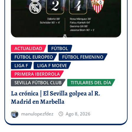
ACTUALIDAD
FÚTBOL
FÚTBOL EUROPEO
FÚTBOL FEMENINO
LIGA F
LIGA F MOEVE
PRIMERA IBERDROLA
SEVILLA FÚTBOL CLUB
TITULARES DEL DÍA
La crónica | El Sevilla golpea al R.
Madrid en Marbella
manulopezfdez
Ago 8, 2026