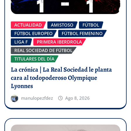
ACTUALIDAD
AMISTOSO
FÚTBOL
FÚTBOL EUROPEO
FÚTBOL FEMENINO
LIGA F
PRIMERA IBERDROLA
REAL SOCIEDAD DE FÚTBOL
TITULARES DEL DÍA
La crónica | La Real Sociedad le planta
cara al todopoderoso Olympique
Lyonnes
manulopezfdez
Ago 8, 2026