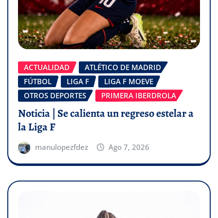
ACTUALIDAD
ATLÉTICO DE MADRID
FÚTBOL
LIGA F
LIGA F MOEVE
OTROS DEPORTES
PRIMERA IBERDROLA
Noticia | Se calienta un regreso estelar a
la Liga F
manulopezfdez
Ago 7, 2026