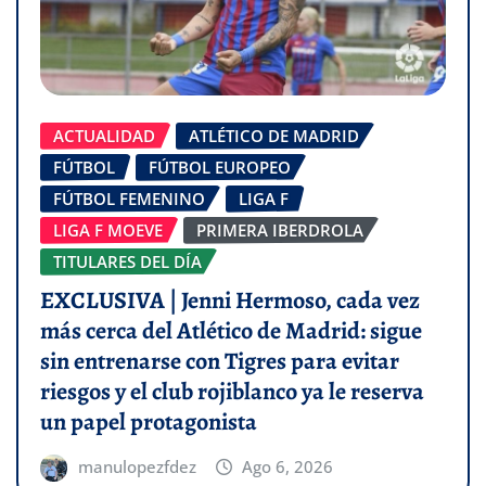
ACTUALIDAD
ATLÉTICO DE MADRID
FÚTBOL
FÚTBOL EUROPEO
FÚTBOL FEMENINO
LIGA F
LIGA F MOEVE
PRIMERA IBERDROLA
TITULARES DEL DÍA
EXCLUSIVA | Jenni Hermoso, cada vez
más cerca del Atlético de Madrid: sigue
sin entrenarse con Tigres para evitar
riesgos y el club rojiblanco ya le reserva
un papel protagonista
manulopezfdez
Ago 6, 2026