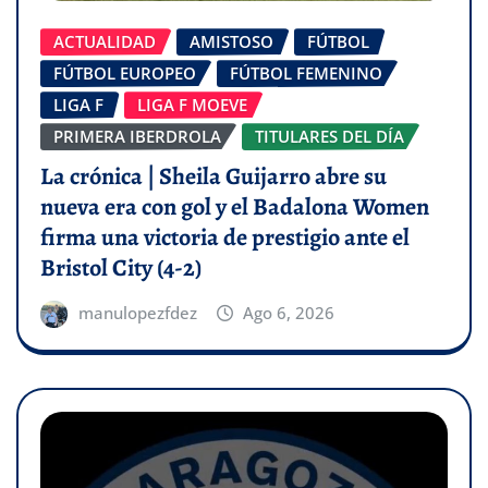
ACTUALIDAD
AMISTOSO
FÚTBOL
FÚTBOL EUROPEO
FÚTBOL FEMENINO
LIGA F
LIGA F MOEVE
PRIMERA IBERDROLA
TITULARES DEL DÍA
La crónica | Sheila Guijarro abre su
nueva era con gol y el Badalona Women
firma una victoria de prestigio ante el
Bristol City (4-2)
manulopezfdez
Ago 6, 2026