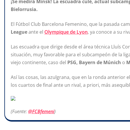
¡Se medirá Minsk! La escuadra culé, actual subcamp
Bielorrusia.
El Fútbol Club Barcelona Femenino, que la pasada camp
League
ante el
Olympique de Lyon
, ya conoce a su riva
Las escuadra que dirige desde el área técnica Lluís Co
situación, muy favorable para el subcampeón de la liga
viejo continente, caso del
PSG, Bayern de Múnich
o
M
Así las cosas, las azulgrana, que en la ronda anterior 
los cuartos de final ante un rival, a priori, más asequ
(Fuente:
@FCBfemeni
)