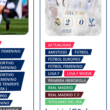
ACTUALIDAD
FE FEMENINO
AMISTOSO
FÚTBOL
FÚTBOL EUROPEO
PORTIVO
FÚTBOL FEMENINO
FEMENINO
LIGA F
LIGA F MOEVE
PORTIVO
FEMENINO
PRIMERA IBERDROLA
E TENERIFE
REAL MADRID
SA )
REAL MADRID C.F.
OPEO
TITULARES DEL DÍA
ENINO
GA F MOEVE