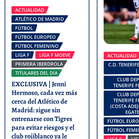
ACTUALIDAD
ATLÉTICO DE MADRID
FÚTBOL
FÚTBOL EUROPEO
FÚTBOL FEMENINO
LIGA F
LIGA F MOEVE
ACTUALIDAD
PRIMERA IBERDROLA
C.D. TENERI
|
TITULARES DEL DÍA
CLUB DE
EXCLUSIVA | Jenni
TENERIFE 
Hermoso, cada vez más
CLUB DE
cerca del Atlético de
TENERIFE 
(COSTA ADEJ
Madrid: sigue sin
EGATE
entrenarse con Tigres
FÚTBOL EUR
para evitar riesgos y el
FÚTBOL FEM
club rojiblanco ya le
LIGA F
LI