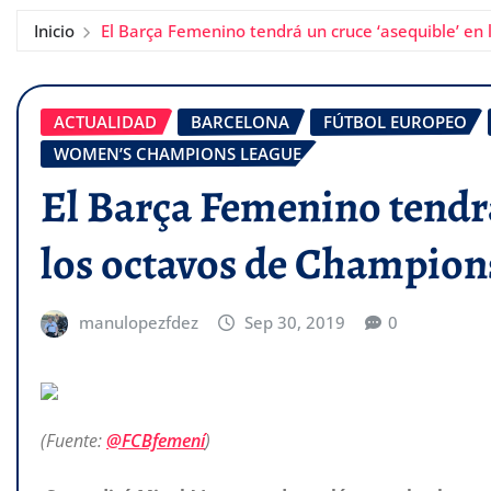
Inicio
El Barça Femenino tendrá un cruce ‘asequible’ en
ACTUALIDAD
BARCELONA
FÚTBOL EUROPEO
WOMEN’S CHAMPIONS LEAGUE
El Barça Femenino tendrá
los octavos de Champion
manulopezfdez
Sep 30, 2019
0
(Fuente:
@FCBfemení
)