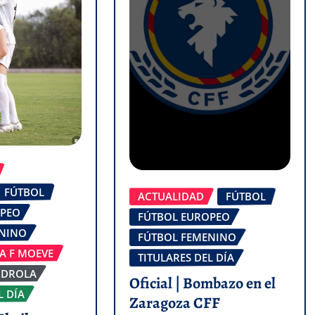
FÚTBOL
ACTUALIDAD
FÚTBOL
OPEO
FÚTBOL EUROPEO
ENINO
FÚTBOL FEMENINO
GA F MOEVE
TITULARES DEL DÍA
RDROLA
Oficial | Bombazo en el
L DÍA
Zaragoza CFF