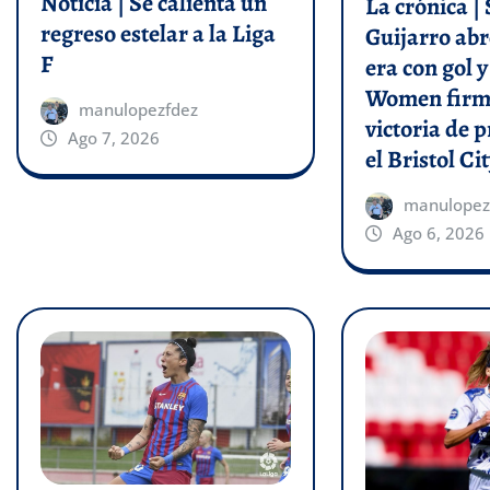
Noticia | Se calienta un
La crónica | 
regreso estelar a la Liga
Guijarro abr
F
era con gol 
Women firm
manulopezfdez
victoria de p
Ago 7, 2026
el Bristol Cit
manulopez
Ago 6, 2026