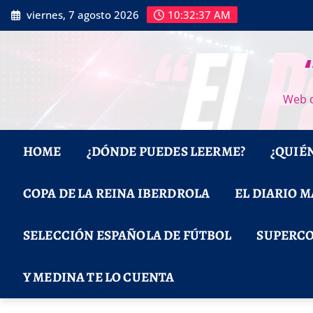
Saltar
viernes, 7 agosto 2026
10:32:38 AM
al
contenido
Web d
HOME
¿DÓNDE PUEDES LEERME?
¿QUIÉ
COPA DE LA REINA IBERDROLA
EL DIARIO 
SELECCIÓN ESPAÑOLA DE FÚTBOL
SUPERCO
Y MEDINA TE LO CUENTA