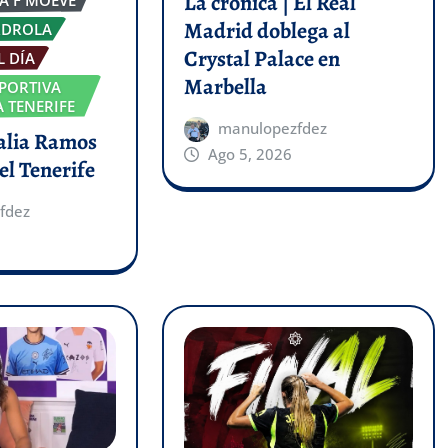
La crónica | El Real
Madrid doblega al
RDROLA
Crystal Palace en
L DÍA
Marbella
PORTIVA
 TENERIFE
manulopezfdez
talia Ramos
Ago 5, 2026
el Tenerife
fdez