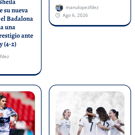
Sheila
manulopezfdez
e su nueva
Ago 6, 2026
y el Badalona
a una
restigio ante
y (4-2)
fdez