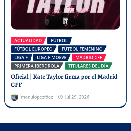
ACTUALIDAD
FÚTBOL
FÚTBOL EUROPEO
FÚTBOL FEMENINO
LIGA F
LIGA F MOEVE
MADRID CFF
PRIMERA IBERDROLA
TITULARES DEL DÍA
Oficial | Kate Taylor firma por el Madrid
CFF
manulopezfdez
Jul 29, 2026