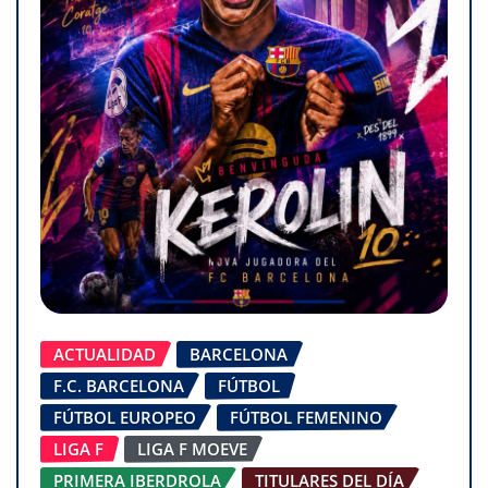
ACTUALIDAD
BARCELONA
F.C. BARCELONA
FÚTBOL
FÚTBOL EUROPEO
FÚTBOL FEMENINO
LIGA F
LIGA F MOEVE
PRIMERA IBERDROLA
TITULARES DEL DÍA