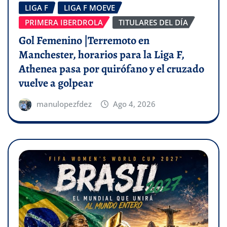
LIGA F
LIGA F MOEVE
PRIMERA IBERDROLA
TITULARES DEL DÍA
Gol Femenino |Terremoto en
Manchester, horarios para la Liga F,
Athenea pasa por quirófano y el cruzado
vuelve a golpear
manulopezfdez
Ago 4, 2026