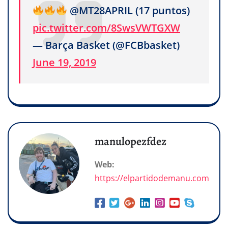
@MT28APRIL (17 puntos)
pic.twitter.com/8SwsVWTGXW
— Barça Basket (@FCBbasket)
June 19, 2019
manulopezfdez
Web:
https://elpartidodemanu.com