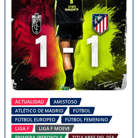
ACTUALIDAD
AMISTOSO
ATLÉTICO DE MADRID
FÚTBOL
FÚTBOL EUROPEO
FÚTBOL FEMENINO
LIGA F
LIGA F MOEVE
PRIMERA IBERDROLA
TITULARES DEL DÍA