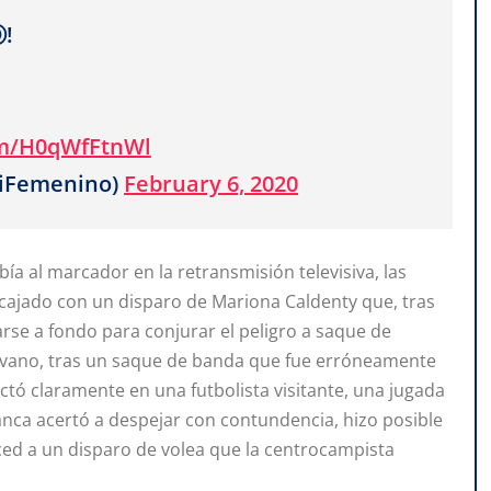
!
com/H0qWfFtnWl
tiFemenino)
February 6, 2020
ía al marcador en la retransmisión televisiva, las
encajado con un disparo de Mariona Caldenty que, tras
arse a fondo para conjurar el peligro a saque de
en vano, tras un saque de banda que fue erróneamente
ctó claramente en una futbolista visitante, una jugada
blanca acertó a despejar con contundencia, hizo posible
ced a un disparo de volea que la centrocampista