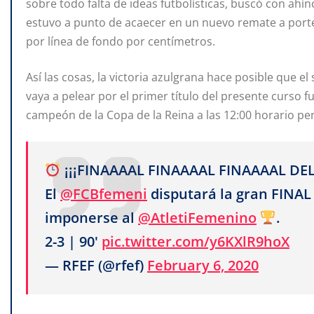
sobre todo falta de ideas futbolísticas, buscó con ahín
estuvo a punto de acaecer en un nuevo remate a port
por línea de fondo por centímetros.
Así las cosas, la victoria azulgrana hace posible que 
vaya a pelear por el primer título del presente curso f
campeón de la Copa de la Reina a las 12:00 horario pe
¡¡¡FINAAAAL FINAAAAL FINAAAAL DEL
El
@FCBfemeni
disputará la gran FINAL
imponerse al
@AtletiFemenino
.
2-3 | 90'
pic.twitter.com/y6KXlR9hoX
— RFEF (@rfef)
February 6, 2020