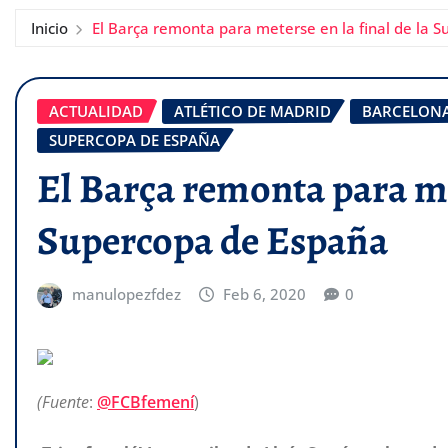
Inicio
El Barça remonta para meterse en la final de la 
ACTUALIDAD
ATLÉTICO DE MADRID
BARCELON
SUPERCOPA DE ESPAÑA
El Barça remonta para met
Supercopa de España
manulopezfdez
Feb 6, 2020
0
(Fuente
:
@FCBfemení
)