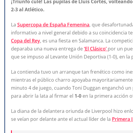
¡Triunfo culé! Las pupilas de Lluís Cortés,
volteando 
2-3 al Atlético.
La
Supercopa de España Femenina
, que desafortuna
informativo a nivel general debido a su coincidencia te
Copa del Rey
, es una fiesta en Salamanca. La competic
deparaba una nueva entrega de
‘El Clásico’
por un pues
que se impuso al Levante Unión Deportiva (1-0), en la 
La contienda tuvo un arranque tan frenético como inesp
mientras el público charro apoyaba mayoritariamente a
minuto 4 de juego, cuando Toni Duggan enganchó un po
para abrir la lata al firmar el
1-0
en la primera acción o
La diana de la delantera oriunda de Liverpool hizo enl
se veían por delante ante el actual líder de la
Primera 