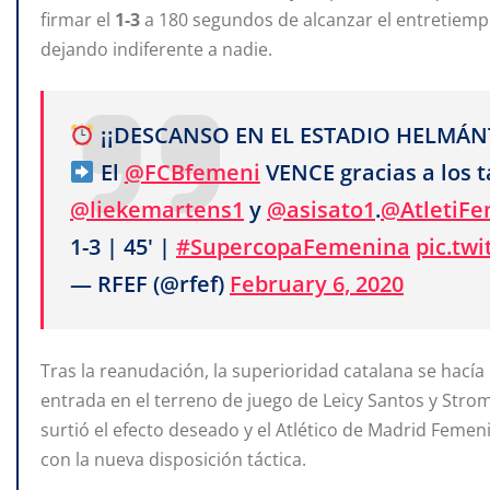
firmar el
1-3
a 180 segundos de alcanzar el entretiempo
dejando indiferente a nadie.
¡¡DESCANSO EN EL ESTADIO HELMÁNT
El
@FCBfemeni
VENCE gracias a los 
@liekemartens1
y
@asisato1
.
@AtletiF
1-3 | 45' |
#SupercopaFemenina
pic.tw
— RFEF (@rfef)
February 6, 2020
Tras la reanudación, la superioridad catalana se hacía
entrada en el terreno de juego de Leicy Santos y Strom 
surtió el efecto deseado y el Atlético de Madrid Feme
con la nueva disposición táctica.