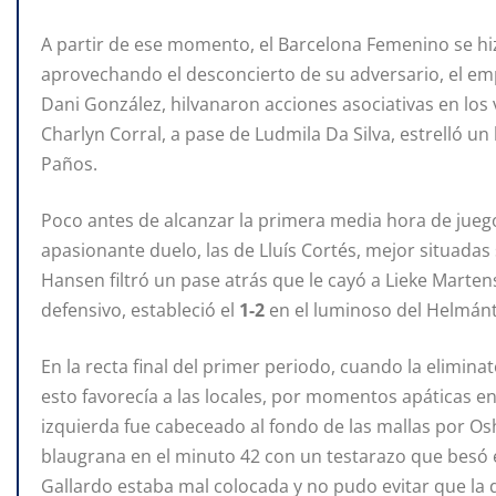
A partir de ese momento, el Barcelona Femenino se hizo
aprovechando el desconcierto de su adversario, el emp
Dani González, hilvanaron acciones asociativas en los
Charlyn Corral, a pase de Ludmila Da Silva, estrelló u
Paños.
Poco antes de alcanzar la primera media hora de jueg
apasionante duelo, las de Lluís Cortés, mejor situada
Hansen filtró un pase atrás que le cayó a Lieke Mart
defensivo, estableció el
1-2
en el luminoso del Helmánt
En la recta final del primer periodo, cuando la elimina
esto favorecía a las locales, por momentos apáticas en
izquierda fue cabeceado al fondo de las mallas por Osh
blaugrana en el minuto 42 con un testarazo que besó e
Gallardo estaba mal colocada y no pudo evitar que la d