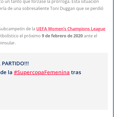
co un tanto que forzase la prórroga. Esta situación
ería de una sobresaliente Toni Duggan que se perdió
el subcampeón de la
UEFA Women’s Champions League
utbolístico el próximo
9 de febrero de 2020
ante el
ninsular.
 PARTIDO!!!
 de la
#SupercopaFemenina
tras