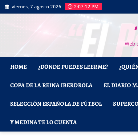
Saltar
viernes, 7 agosto 2026
2:07:13 PM
al
contenido
Web d
HOME
¿DÓNDE PUEDES LEERME?
¿QUIÉ
COPA DE LA REINA IBERDROLA
EL DIARIO 
SELECCIÓN ESPAÑOLA DE FÚTBOL
SUPERCO
Y MEDINA TE LO CUENTA