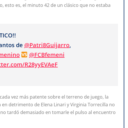
, esto es, el minuto 42 de un clásico que no estaba
ICO!!
tantos de
@Patri8Guijarro
,
emenino
@FCBfemeni
itter.com/R28yyEVAeF
 cada vez más patente sobre el terreno de juego, la
en detrimento de Elena Linari y Virginia Torrecilla no
nino tardó demasiado en tomarle el pulso al encuentro