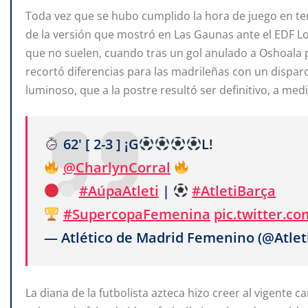
Toda vez que se hubo cumplido la hora de juego en ter
de la versión que mostró en Las Gaunas ante el EDF Lo
que no suelen, cuando tras un gol anulado a Oshoala p
recortó diferencias para las madrileñas con un dispar
luminoso, que a la postre resultó ser definitivo, a med
62' [ 2-3 ] ¡G
L!
@CharlynCorral
#AúpaAtleti
|
#AtletiBarça
#SupercopaFemenina
pic.twitter.c
— Atlético de Madrid Femenino (@Atle
La diana de la futbolista azteca hizo creer al vigente