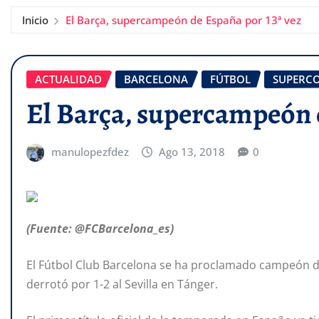
Inicio
El Barça, supercampeón de España por 13ª vez
ACTUALIDAD
BARCELONA
FÚTBOL
SUPERCO
El Barça, supercampeón d
manulopezfdez
Ago 13, 2018
0
(Fuente: @FCBarcelona_es)
El Fútbol Club Barcelona se ha proclamado campeón de
derrotó por 1-2 al Sevilla en Tánger.