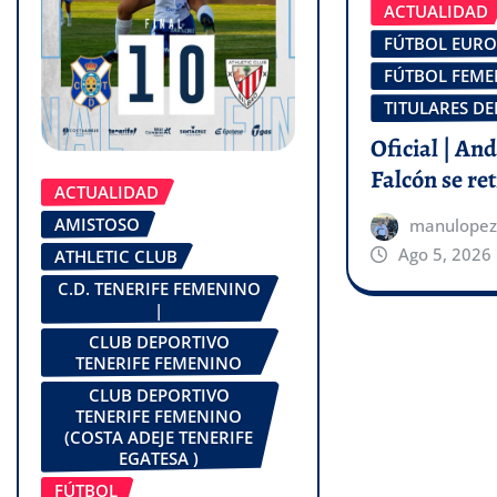
ACTUALIDAD
FÚTBOL EUR
FÚTBOL FEM
TITULARES DE
Oficial | An
Falcón se ret
ACTUALIDAD
AMISTOSO
manulopez
Ago 5, 2026
ATHLETIC CLUB
C.D. TENERIFE FEMENINO
|
CLUB DEPORTIVO
TENERIFE FEMENINO
CLUB DEPORTIVO
TENERIFE FEMENINO
(COSTA ADEJE TENERIFE
EGATESA )
FÚTBOL