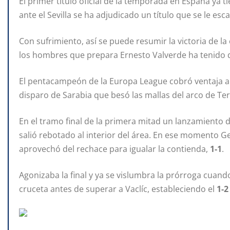
El primer título oficial de la temporada en España ya
ante el Sevilla se ha adjudicado un título que se le es
Con sufrimiento, así se puede resumir la victoria de l
los hombres que prepara Ernesto Valverde ha tenido que 
El pentacampeón de la Europa League cobró ventaja a
disparo de Sarabia que besó las mallas del arco de Te
En el tramo final de la primera mitad un lanzamiento de
salió rebotado al interior del área. En ese momento G
aprovechó del rechace para igualar la contienda,
1-1
.
Agonizaba la final y ya se vislumbra la prórroga cuand
cruceta antes de superar a Vaclíc, estableciendo el
1-