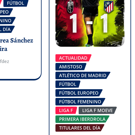
FÚTBOL
OPEO
ENINO
L DÍA
drea Sánchez
ira
ACTUALIDAD
fdez
AMISTOSO
ATLÉTICO DE MADRID
FÚTBOL
FÚTBOL EUROPEO
FÚTBOL FEMENINO
LIGA F
LIGA F MOEVE
PRIMERA IBERDROLA
TITULARES DEL DÍA