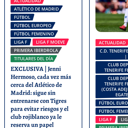
ACTUALIDAD
ATLÉTICO DE MADRID
FÚTBOL
FÚTBOL EUROPEO
FÚTBOL FEMENINO
LIGA F
LIGA F MOEVE
ACTUALIDAD
PRIMERA IBERDROLA
C.D. TENERI
|
TITULARES DEL DÍA
CLUB DE
EXCLUSIVA | Jenni
TENERIFE 
Hermoso, cada vez más
CLUB DE
cerca del Atlético de
TENERIFE 
(COSTA ADEJ
Madrid: sigue sin
EGATE
entrenarse con Tigres
FÚTBOL EUR
para evitar riesgos y el
FÚTBOL FEM
club rojiblanco ya le
LIGA F
LI
reserva un papel
PRIMERA IBE