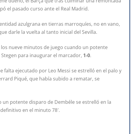
 tiene dueño, el Barça que tras culminar una remontada
capó el pasado curso ante el Real Madrid.
a entidad azulgrana en tierras marroquíes, no en vano,
darle la vuelta al tanto inicial del Sevilla.
 los nueve minutos de juego cuando un potente
r Stegen para inaugurar el marcador,
1-0
.
 falta ejecutado por Leo Messi se estrelló en el palo y
errard Piqué, que había subido a rematar, se
o un potente disparo de Dembéle se estrelló en la
2
definitivo en el minuto 78′.