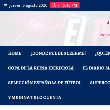
Saltar
jueves, 6 agosto 2026
7:15:46 PM
al
contenido
Web d
HOME
¿DÓNDE PUEDES LEERME?
¿QUIÉ
COPA DE LA REINA IBERDROLA
EL DIARIO 
SELECCIÓN ESPAÑOLA DE FÚTBOL
SUPERCO
Y MEDINA TE LO CUENTA