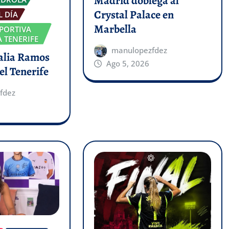
Madrid doblega al
Crystal Palace en
L DÍA
Marbella
PORTIVA
 TENERIFE
manulopezfdez
talia Ramos
Ago 5, 2026
el Tenerife
fdez