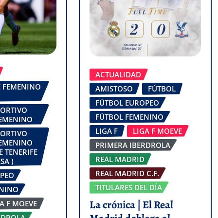
ACTUALIDAD
FE FEMENINO
AMISTOSO
FÚTBOL
FÚTBOL EUROPEO
PORTIVO
FÚTBOL FEMENINO
FEMENINO
LIGA F
LIGA F MOEVE
PORTIVO
FEMENINO
PRIMERA IBERDROLA
E TENERIFE
REAL MADRID
SA )
REAL MADRID C.F.
OPEO
TITULARES DEL DÍA
ENINO
La crónica | El Real
GA F MOEVE
RDROLA