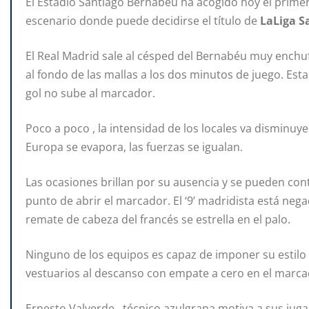
El Estadio Santiago Bernabéu ha acogido hoy el primer 
escenario donde puede decidirse el título de
LaLiga S
El Real Madrid sale al césped del Bernabéu muy enchuf
al fondo de las mallas a los dos minutos de juego. Esta
gol no sube al marcador.
Poco a poco , la intensidad de los locales va disminuy
Europa se evapora, las fuerzas se igualan.
Las ocasiones brillan por su ausencia y se pueden co
punto de abrir el marcador. El ‘9’ madridista está nega
remate de cabeza del francés se estrella en el palo.
Ninguno de los equipos es capaz de imponer su estilo 
vestuarios al descanso con empate a cero en el marca
Ernesto Valverde , técnico azulgrana motiva a sus ju