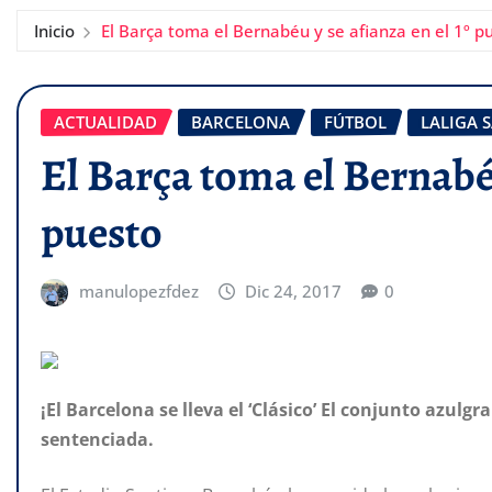
Inicio
El Barça toma el Bernabéu y se afianza en el 1º p
ACTUALIDAD
BARCELONA
FÚTBOL
LALIGA 
El Barça toma el Bernabéu
puesto
manulopezfdez
Dic 24, 2017
0
¡El Barcelona se lleva el ‘Clásico’ El conjunto azulg
sentenciada.