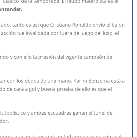
‘Clásico’ de la temporada. El feudo madridista es el
antander.
ado, tanto es así que Cristiano Ronaldo envío el balón
 acción fue invalidada por fuera de juego del luso, el
endo y con ello la presión del vigente campeón de
ntar con los dedos de una mano. Karim Benzema está a
do de cara a gol y buena prueba de ello es que el
futbolístico y ambas escuadras ganan el túnel de
dor.
gadores que en la segunda mitad comparecen sobre el