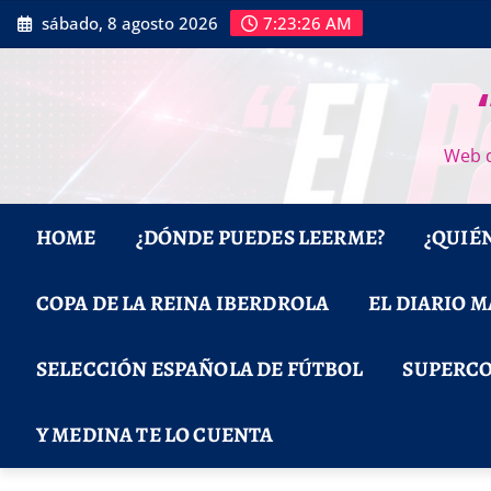
Saltar
sábado, 8 agosto 2026
7:23:27 AM
al
contenido
Web d
HOME
¿DÓNDE PUEDES LEERME?
¿QUIÉ
COPA DE LA REINA IBERDROLA
EL DIARIO 
SELECCIÓN ESPAÑOLA DE FÚTBOL
SUPERCO
Y MEDINA TE LO CUENTA