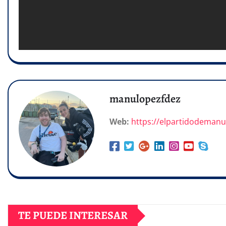
manulopezfdez
Web:
https://elpartidodeman
TE PUEDE INTERESAR