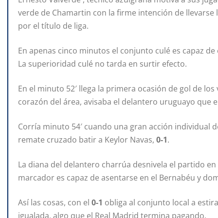
verde de Chamartin con la firme intención de llevarse l
por el título de liga.
En apenas cinco minutos el conjunto culé es capaz de 
La superioridad culé no tarda en surtir efecto.
En el minuto 52′ llega la primera ocasión de gol de lo
corazón del área, avisaba el delantero uruguayo que
Corría minuto 54′ cuando una gran acción individual d
remate cruzado batir a Keylor Navas,
0-1
.
La diana del delantero charrúa desnivela el partido en
marcador es capaz de asentarse en el Bernabéu y domi
Así las cosas, con el
0-1
obliga al conjunto local a esti
igualada, algo que el Real Madrid termina pagando.