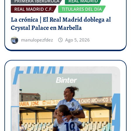
PRIMERA IBERDROLA
REAL MADRID
REAL MADRID C.F.
TITULARES DEL DÍA
La crónica | El Real Madrid doblega al
Crystal Palace en Marbella
manulopezfdez
Ago 5, 2026