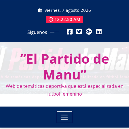
Saltar
viernes, 7 agosto 2026
al
contenido
12:22:52 AM
Síguenos
“El Partido de
Manu”
Web de temáticas deportiva que está especializada en
fútbol femenino