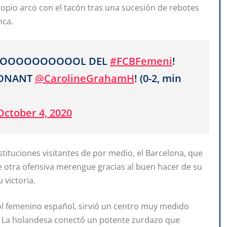
ropio arco con el tacón tras una sucesión de rebotes
nca.
OOOOOOOOOOL DEL
#FCBFemeni
!
IONANT
@CarolineGrahamH
! (0-2, min
October 4, 2020
tituciones visitantes de por medio, el Barcelona, que
ue otra ofensiva merengue gracias al buen hacer de su
 victoria.
bol femenino español, sirvió un centro muy medido
. La holandesa conectó un potente zurdazo que