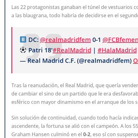
Las 22 protagonistas ganaban el túnel de vestuarios 
a las blaugrana, todo habría de decidirse en el segundo
DC:
@realmadridfem
0-1
@FCBfemen
Patri 18'
#RealMadrid
|
#HalaMadrid
— Real Madrid C.F. (@realmadridfem)
O
Tras la reanudación, el Real Madrid, que quería vender 
de cambiar el sino de un partido que le era desfavorabl
esférico con mayor dinamismo en el arranque de los 
Sin solución de continuidad, cuando todo hacía indicar
ascendente, la fortuna se alió con el campeón. A los 
Graham Hansen culminó en el
0-2
, eso sí con suspens