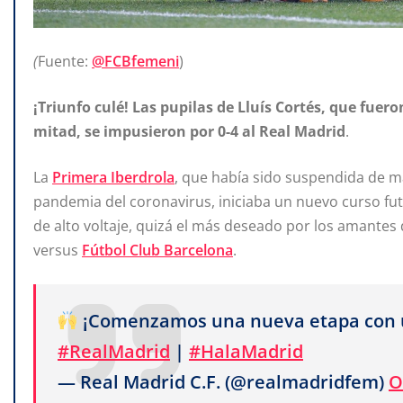
(
Fuente:
@FCBfemeni
)
¡Triunfo culé! Las pupilas de Lluís Cortés, que fue
mitad, se
impusieron por 0-4 al Real Madrid
.
La
Primera Iberdrola
, que había sido suspendida de m
pandemia del coronavirus, iniciaba un nuevo curso fu
de alto voltaje, quizá el más deseado por los amantes
versus
Fútbol Club Barcelona
.
¡Comenzamos una nueva etapa con un
#RealMadrid
|
#HalaMadrid
— Real Madrid C.F. (@realmadridfem)
O