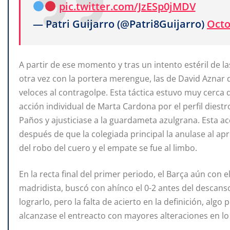
pic.twitter.com/JzESp0jMDV
— Patri Guijarro (@Patri8Guijarro)
Octo
A partir de ese momento y tras un intento estéril de l
otra vez con la portera merengue, las de David Aznar d
veloces al contragolpe. Esta táctica estuvo muy cerca 
acción individual de Marta Cardona por el perfil diestr
Paños y ajusticiase a la guardameta azulgrana. Esta acc
después de que la colegiada principal la anulase al ap
del robo del cuero y el empate se fue al limbo.
En la recta final del primer periodo, el Barça aún con e
madridista, buscó con ahínco el 0-2 antes del descans
lograrlo, pero la falta de acierto en la definición, alg
alcanzase el entreacto con mayores alteraciones en lo