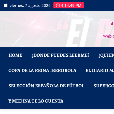
Saltar
viernes, 7 agosto 2026
4:14:50 PM
al
contenido
Web d
HOME
¿DÓNDE PUEDES LEERME?
¿QUIÉ
COPA DE LA REINA IBERDROLA
EL DIARIO 
SELECCIÓN ESPAÑOLA DE FÚTBOL
SUPERCO
Y MEDINA TE LO CUENTA