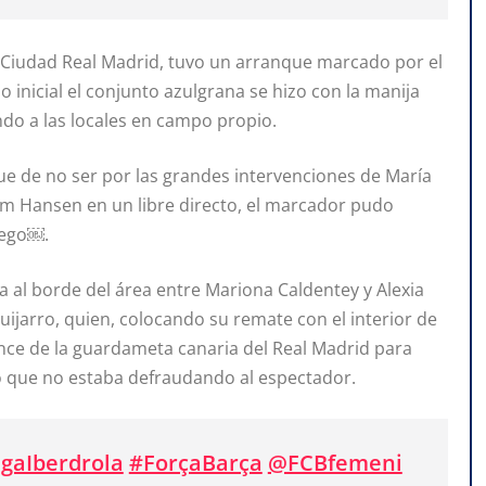
 Ciudad Real Madrid, tuvo un arranque marcado por el
o inicial el conjunto azulgrana se hizo con la manija
do a las locales en campo propio.
ue de no ser por las grandes intervenciones de María
am Hansen en un libre directo, el marcador pudo
uego￼.
a al borde del área entre Mariona Caldentey y Alexia
 Guijarro, quien, colocando su remate con el interior de
cance de la guardameta canaria del Real Madrid para
o que no estaba defraudando al espectador.
igaIberdrola
#ForçaBarça
@FCBfemeni