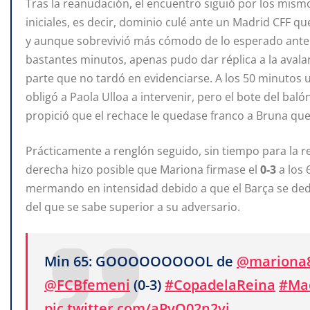
Tras la reanudación, el encuentro siguió por los mism
iniciales, es decir, dominio culé ante un Madrid CFF qu
y aunque sobrevivió más cómodo de lo esperado ante 
bastantes minutos, apenas pudo dar réplica a la avala
parte que no tardó en evidenciarse. A los 50 minutos u
obligó a Paola Ulloa a intervenir, pero el bote del ba
propició que el rechace le quedase franco a Bruna que
Prácticamente a renglón seguido, sin tiempo para la r
derecha hizo posible que Mariona firmase el
0-3
a los 
mermando en intensidad debido a que el Barça se dedic
del que se sabe superior a su adversario.
Min 65: GOOOOOOOOOL de
@mariona
@FCBfemeni
(0-3)
#CopadelaReina
#Ma
pic.twitter.com/aPvQ02n2yi