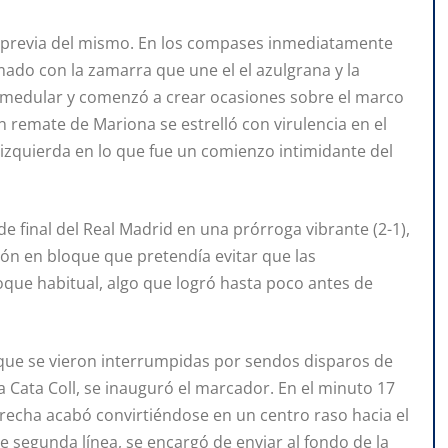
a previa del mismo. En los compases inmediatamente
ormado con la zamarra que une el el azulgrana y la
ínea medular y comenzó a crear ocasiones sobre el marco
n remate de Mariona se estrelló con virulencia en el
a izquierda en lo que fue un comienzo intimidante del
 final del Real Madrid en una prórroga vibrante (2-1),
ión en bloque que pretendía evitar que las
oque habitual, algo que logró hasta poco antes de
 que se vieron interrumpidas por sendos disparos de
a Cata Coll, se inauguró el marcador. En el minuto 17
recha acabó convirtiéndose en un centro raso hacia el
de segunda línea, se encargó de enviar al fondo de la