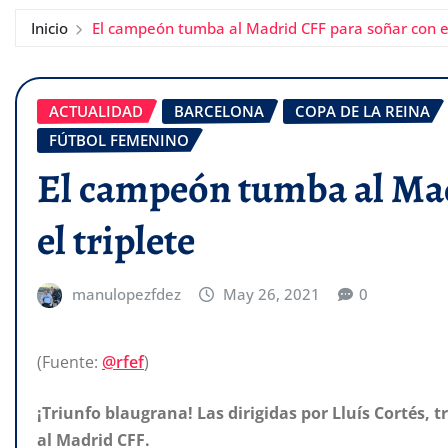
Inicio
El campeón tumba al Madrid CFF para soñar con el
ACTUALIDAD
BARCELONA
COPA DE LA REINA
FÚTBOL FEMENINO
El campeón tumba al Mad
el triplete
manulopezfdez
May 26, 2021
0
(Fuente:
@rfef
)
¡Triunfo blaugrana! Las dirigidas por Lluís Cortés, 
al Madrid CFF.