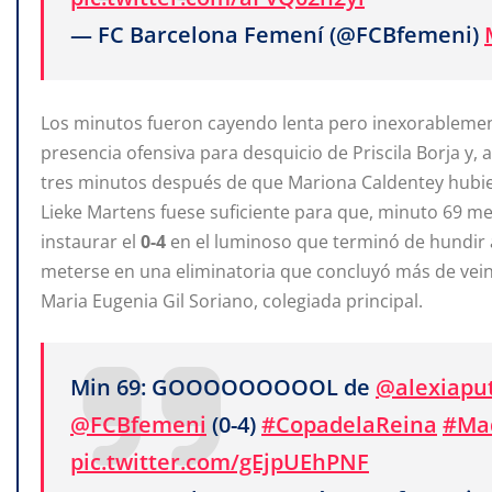
— FC Barcelona Femení (@FCBfemeni)
Los minutos fueron cayendo lenta pero inexorablement
presencia ofensiva para desquicio de Priscila Borja y,
tres minutos después de que Mariona Caldentey hubiera
Lieke Martens fuese suficiente para que, minuto 69 med
instaurar el
0-4
en el luminoso que terminó de hundir 
meterse en una eliminatoria que concluyó más de veinte
Maria Eugenia Gil Soriano, colegiada principal.
Min 69: GOOOOOOOOOL de
@alexiaput
@FCBfemeni
(0-4)
#CopadelaReina
#Ma
pic.twitter.com/gEjpUEhPNF