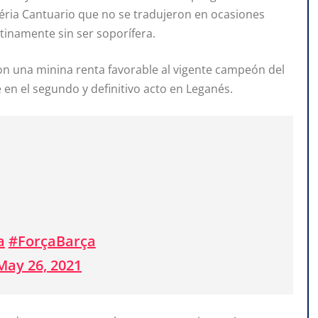
aléria Cantuario que no se tradujeron en ocasiones
atinamente sin ser soporífera.
on una minina renta favorable al vigente campeón del
 en el segundo y definitivo acto en Leganés.
a
#ForçaBarça
May 26, 2021