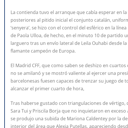
La contienda tuvo el arranque que cabía esperar en l
posteriores al pitido inicial el conjunto catalán, unif
‘senyera’, se hizo con el control del esférico en la l
de Paola Ulloa, de hecho, en el minuto 10 de partido u
larguero tras un envío lateral de Leila Ouhabi desde l
flamante campeón de Europa.
El Madrid CFF, que como saben se deshizo en cuartos de
no se amilanó y se mostró valiente al ejercer una pres
barcelonesas fuesen capaces de trenzar su juego de t
alcanzar el primer cuarto de hora,
Tras haberse gustado con triangulaciones de vértigo,
Sara Tui y Priscila Borja que no inquietaron en exceso 
se produjo una subida de Mariona Caldentey por la de
interior del área que Alexia Putellas, apareciendo des