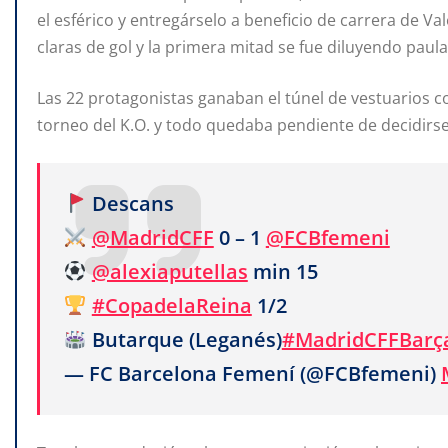
el esférico y entregárselo a beneficio de carrera de V
claras de gol y la primera mitad se fue diluyendo paul
Las 22 protagonistas ganaban el túnel de vestuarios c
torneo del K.O. y todo quedaba pendiente de decidirse
Descans
@MadridCFF
0 – 1
@FCBfemeni
@alexiaputellas
min 15
#CopadelaReina
1/2
Butarque (Leganés)
#MadridCFFBarç
— FC Barcelona Femení (@FCBfemeni)