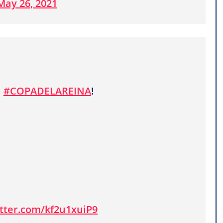
May 26, 2021
a
#COPADELAREINA
!
itter.com/kf2u1xuiP9