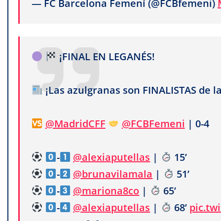
— FC Barcelona Femení (@FCBfemeni)
¡FINAL EN LEGANÉS!
¡Las azulgranas son FINALISTAS de l
@MadridCFF
@FCBFemeni
| 0-4
-
@alexiaputellas
|
15’
-
@brunavilamala
|
51’
-
@mariona8co
|
65’
-
@alexiaputellas
|
68’
pic.tw