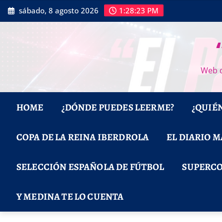
Saltar
sábado, 8 agosto 2026
1:28:24 PM
al
contenido
Web d
HOME
¿DÓNDE PUEDES LEERME?
¿QUIÉ
COPA DE LA REINA IBERDROLA
EL DIARIO 
SELECCIÓN ESPAÑOLA DE FÚTBOL
SUPERCO
Y MEDINA TE LO CUENTA