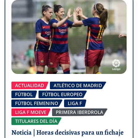
ACTUALIDAD
ATLÉTICO DE MADRID
FÚTBOL
FÚTBOL EUROPEO
FÚTBOL FEMENINO
LIGA F
LIGA F MOEVE
PRIMERA IBERDROLA
TITULARES DEL DÍA
Noticia | Horas decisivas para un fichaje