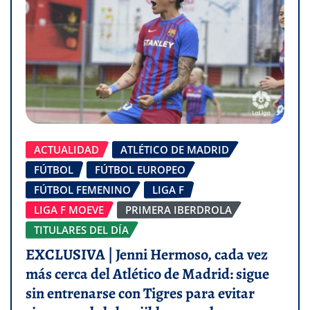
ACTUALIDAD
ATLÉTICO DE MADRID
FÚTBOL
FÚTBOL EUROPEO
FÚTBOL FEMENINO
LIGA F
LIGA F MOEVE
PRIMERA IBERDROLA
TITULARES DEL DÍA
EXCLUSIVA | Jenni Hermoso, cada vez
más cerca del Atlético de Madrid: sigue
sin entrenarse con Tigres para evitar