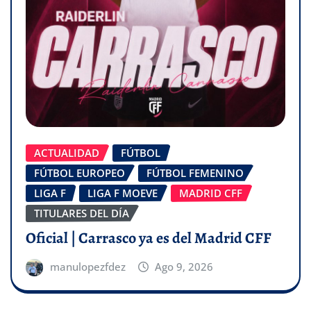
ACTUALIDAD
FÚTBOL
FÚTBOL EUROPEO
FÚTBOL FEMENINO
LIGA F
LIGA F MOEVE
MADRID CFF
TITULARES DEL DÍA
Oficial | Carrasco ya es del Madrid CFF
manulopezfdez
Ago 9, 2026