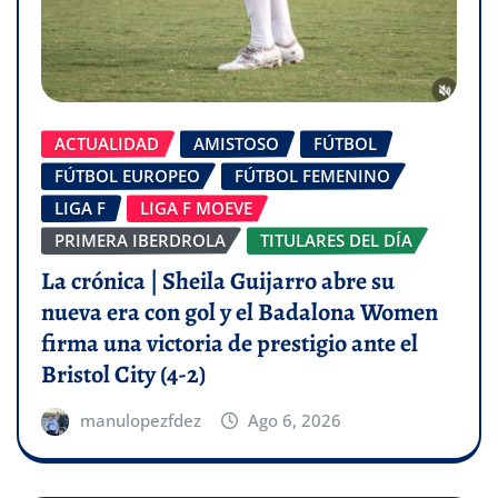
ACTUALIDAD
AMISTOSO
FÚTBOL
FÚTBOL EUROPEO
FÚTBOL FEMENINO
LIGA F
LIGA F MOEVE
PRIMERA IBERDROLA
TITULARES DEL DÍA
La crónica | Sheila Guijarro abre su
nueva era con gol y el Badalona Women
firma una victoria de prestigio ante el
Bristol City (4-2)
manulopezfdez
Ago 6, 2026