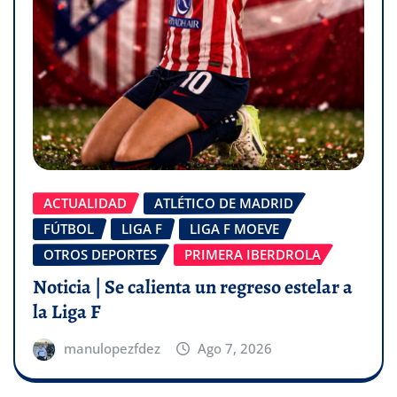
ACTUALIDAD
ATLÉTICO DE MADRID
FÚTBOL
LIGA F
LIGA F MOEVE
OTROS DEPORTES
PRIMERA IBERDROLA
Noticia | Se calienta un regreso estelar a
la Liga F
manulopezfdez
Ago 7, 2026