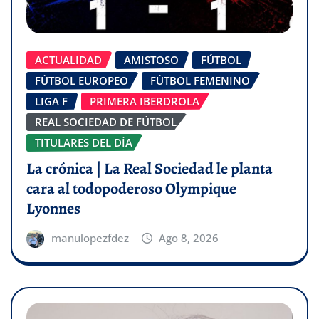
ACTUALIDAD
AMISTOSO
FÚTBOL
FÚTBOL EUROPEO
FÚTBOL FEMENINO
LIGA F
PRIMERA IBERDROLA
REAL SOCIEDAD DE FÚTBOL
TITULARES DEL DÍA
La crónica | La Real Sociedad le planta
cara al todopoderoso Olympique
Lyonnes
manulopezfdez
Ago 8, 2026