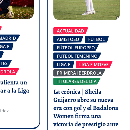
ACTUALIDAD
 MADRID
AMISTOSO
FÚTBOL
IGA F
FÚTBOL EUROPEO
FÚTBOL FEMENINO
TES
LIGA F
LIGA F MOEVE
RDROLA
PRIMERA IBERDROLA
calienta un
TITULARES DEL DÍA
ar a la Liga
La crónica | Sheila
Guijarro abre su nueva
era con gol y el Badalona
fdez
Women firma una
victoria de prestigio ante