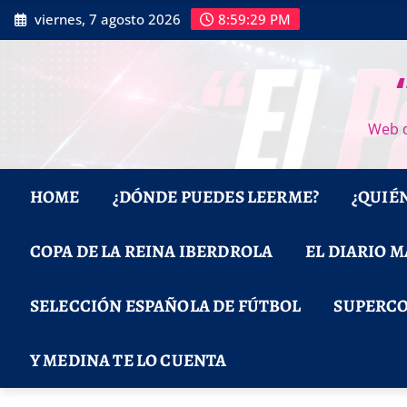
Saltar
viernes, 7 agosto 2026
8:59:31 PM
al
contenido
Web d
HOME
¿DÓNDE PUEDES LEERME?
¿QUIÉ
COPA DE LA REINA IBERDROLA
EL DIARIO 
SELECCIÓN ESPAÑOLA DE FÚTBOL
SUPERCO
Y MEDINA TE LO CUENTA