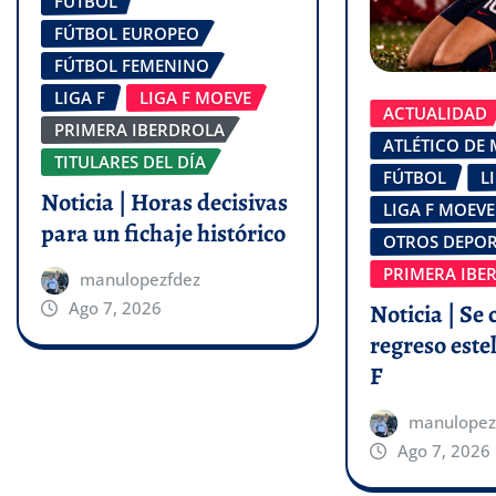
FÚTBOL
FÚTBOL EUROPEO
FÚTBOL FEMENINO
LIGA F
LIGA F MOEVE
ACTUALIDAD
PRIMERA IBERDROLA
ATLÉTICO DE
TITULARES DEL DÍA
FÚTBOL
L
Noticia | Horas decisivas
LIGA F MOEVE
para un fichaje histórico
OTROS DEPOR
PRIMERA IBE
manulopezfdez
Ago 7, 2026
Noticia | Se 
regreso estel
F
manulopez
Ago 7, 2026