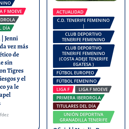
ENINO
GA F MOEVE
ACTUALIDAD
RDROLA
C.D. TENERIFE FEMENINO
|
L DÍA
CLUB DEPORTIVO
| Jenni
TENERIFE FEMENINO
da vez más
CLUB DEPORTIVO
ético de
TENERIFE FEMENINO
(COSTA ADEJE TENERIFE
e sin
EGATESA )
on Tigres
FÚTBOL EUROPEO
iesgos y el
FÚTBOL FEMENINO
co ya le
LIGA F
LIGA F MOEVE
apel
PRIMERA IBERDROLA
a
TITULARES DEL DÍA
UNIÓN DEPORTIVA
fdez
GRANADILLA TENERIFE