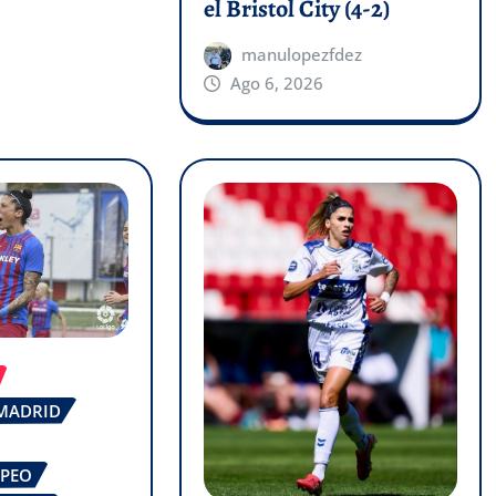
el Bristol City (4-2)
manulopezfdez
Ago 6, 2026
 MADRID
OPEO