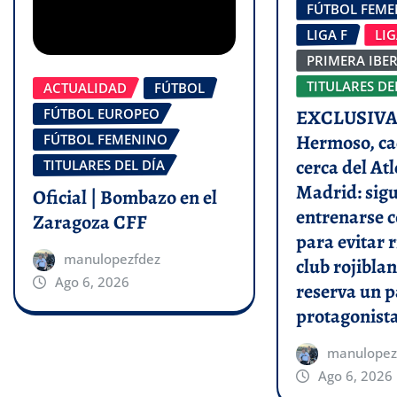
FÚTBOL FEM
LIGA F
LI
PRIMERA IBE
TITULARES DE
ACTUALIDAD
FÚTBOL
FÚTBOL EUROPEO
EXCLUSIVA 
Hermoso, ca
FÚTBOL FEMENINO
cerca del Atl
TITULARES DEL DÍA
Madrid: sigu
Oficial | Bombazo en el
entrenarse c
Zaragoza CFF
para evitar r
manulopezfdez
club rojiblan
Ago 6, 2026
reserva un p
protagonist
manulopez
Ago 6, 2026