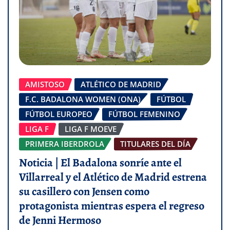
AMISTOSO
ATLÉTICO DE MADRID
F.C. BADALONA WOMEN (ONA)
FÚTBOL
FÚTBOL EUROPEO
FÚTBOL FEMENINO
LIGA F
LIGA F MOEVE
PRIMERA IBERDROLA
TITULARES DEL DÍA
Noticia | El Badalona sonríe ante el
Villarreal y el Atlético de Madrid estrena
su casillero con Jensen como
protagonista mientras espera el regreso
de Jenni Hermoso