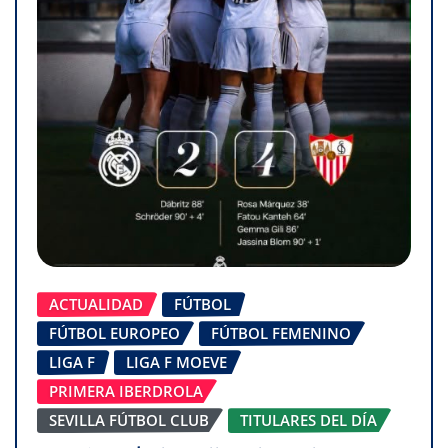
ACTUALIDAD
FÚTBOL
FÚTBOL EUROPEO
FÚTBOL FEMENINO
LIGA F
LIGA F MOEVE
PRIMERA IBERDROLA
SEVILLA FÚTBOL CLUB
TITULARES DEL DÍA