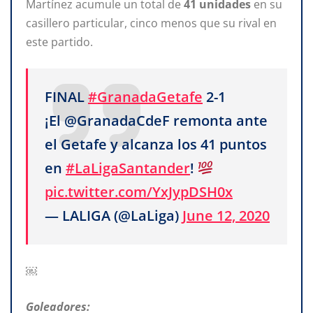
Martínez acumule un total de
41 unidades
en su
casillero particular, cinco menos que su rival en
este partido.
FINAL
#GranadaGetafe
2-1
¡El @GranadaCdeF remonta ante
el Getafe y alcanza los 41 puntos
en
#LaLigaSantander
!
pic.twitter.com/YxJypDSH0x
— LALIGA (@LaLiga)
June 12, 2020
￼
Goleadores: