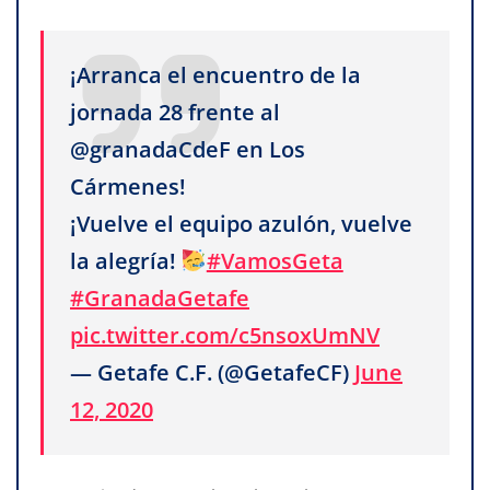
¡Arranca el encuentro de la
jornada 28 frente al
@granadaCdeF en Los
Cármenes!
¡Vuelve el equipo azulón, vuelve
la alegría!
#VamosGeta
#GranadaGetafe
pic.twitter.com/c5nsoxUmNV
— Getafe C.F. (@GetafeCF)
June
12, 2020