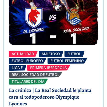
ACTUALIDAD
AMISTOSO
FÚTBOL
FÚTBOL EUROPEO
FÚTBOL FEMENINO
LIGA F
PRIMERA IBERDROLA
REAL SOCIEDAD DE FÚTBOL
TITULARES DEL DÍA
La crónica | La Real Sociedad le planta
cara al todopoderoso Olympique
Lyonnes