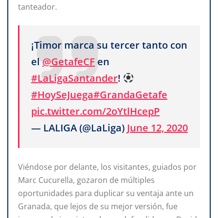
tanteador.
¡Timor marca su tercer tanto con
el
@GetafeCF
en
#LaLigaSantander
!
#HoySeJuega
#GrandaGetafe
pic.twitter.com/2oYtlHcepP
— LALIGA (@LaLiga)
June 12, 2020
Viéndose por delante, los visitantes, guiados por
Marc Cucurella, gozaron de múltiples
oportunidades para duplicar su ventaja ante un
Granada, que lejos de su mejor versión, fue