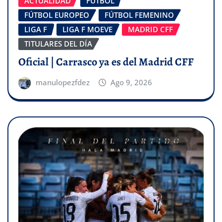
ACTUALIDAD
FÚTBOL
FÚTBOL EUROPEO
FÚTBOL FEMENINO
LIGA F
LIGA F MOEVE
MADRID CFF
TITULARES DEL DÍA
Oficial | Carrasco ya es del Madrid CFF
manulopezfdez
Ago 9, 2026