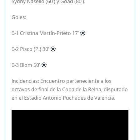
Sydny Nasello (60’) y Goad (80’).
Goles:
0-1 Cristina Martín-Prieto 17’
0-2 Pisco (P.) 30’
0-3 Blom 50’
Incidencias: Encuentro perteneciente a los
octavos de final de la Copa de la Reina, disputado
en el Estadio Antonio Puchades de Valencia.