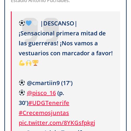
Estadio Antonio Puchades.
|DESCANSO|
¡Sensacional primera mitad de
las guerreras! ¡Nos vamos a
vestuarios con marcador a favor!
@cmartiin9 (17')
@pisco_16
(p.
30')
#UDGTenerife
#Crecemosjuntas
pic.twitter.com/8YKGsfpkgj