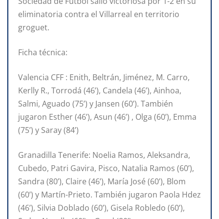
Sociedad de Fútbol salió victoriosa por 1-2 en su
eliminatoria contra el Villarreal en territorio
groguet.
Ficha técnica:
Valencia CFF : Enith, Beltrán, Jiménez, M. Carro,
Kerlly R., Torrodá (46’), Candela (46’), Ainhoa,
Salmi, Aguado (75’) y Jansen (60’). También
jugaron Esther (46’), Asun (46’) , Olga (60’), Emma
(75’) y Saray (84’)
Granadilla Tenerife: Noelia Ramos, Aleksandra,
Cubedo, Patri Gavira, Pisco, Natalia Ramos (60’),
Sandra (80’), Claire (46’), María José (60’), Blom
(60’) y Martín-Prieto. También jugaron Paola Hdez
(46’), Silvia Doblado (60’), Gisela Robledo (60’),