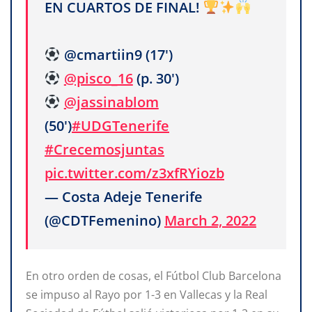
EN CUARTOS DE FINAL!
@cmartiin9 (17')
@pisco_16
(p. 30')
@jassinablom
(50')
#UDGTenerife
#Crecemosjuntas
pic.twitter.com/z3xfRYiozb
— Costa Adeje Tenerife
(@CDTFemenino)
March 2, 2022
En otro orden de cosas, el Fútbol Club Barcelona
se impuso al Rayo por 1-3 en Vallecas y la Real