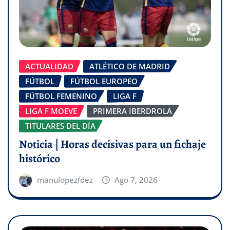
ACTUALIDAD
ATLÉTICO DE MADRID
FÚTBOL
FÚTBOL EUROPEO
FÚTBOL FEMENINO
LIGA F
LIGA F MOEVE
PRIMERA IBERDROLA
TITULARES DEL DÍA
Noticia | Horas decisivas para un fichaje
histórico
manulopezfdez
Ago 7, 2026