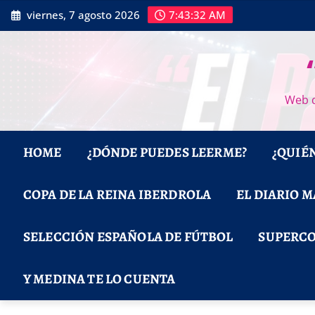
Saltar
viernes, 7 agosto 2026
7:43:33 AM
al
contenido
Web d
HOME
¿DÓNDE PUEDES LEERME?
¿QUIÉ
COPA DE LA REINA IBERDROLA
EL DIARIO 
SELECCIÓN ESPAÑOLA DE FÚTBOL
SUPERCO
Y MEDINA TE LO CUENTA