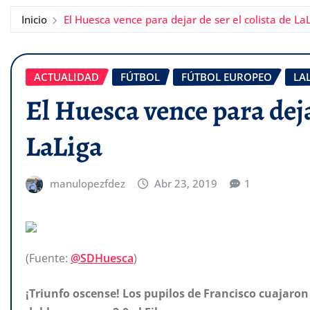
Inicio
El Huesca vence para dejar de ser el colista de La
ACTUALIDAD
FÚTBOL
FÚTBOL EUROPEO
LA
El Huesca vence para dejar
LaLiga
manulopezfdez
Abr 23, 2019
1
(Fuente:
@SDHuesca
)
¡Triunfo oscense! Los pupilos de Francisco cuajaro