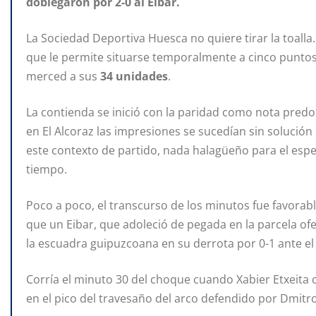
doblegaron por 2-0 al Eibar.
La Sociedad Deportiva Huesca no quiere tirar la toall
que le permite situarse temporalmente a cinco puntos
merced a sus
34 unidades
.
La contienda se inició con la paridad como nota predom
en El Alcoraz las impresiones se sucedían sin solució
este contexto de partido, nada halagüeño para el espe
tiempo.
Poco a poco, el transcurso de los minutos fue favorab
que un Eibar, que adoleció de pegada en la parcela of
la escuadra guipuzcoana en su derrota por 0-1 ante e
Corría el minuto 30 del choque cuando Xabier Etxeita c
en el pico del travesaño del arco defendido por Dmitrov