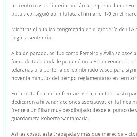
un centro raso al interior del área pequeña donde Enri
bota y consiguió abrir la lata al firmar el
1-0
en el marc
Mientras el público congregado en el graderío de El Al
llegó la sentencia.
A balón parado, así fue como Ferreiro y Ávila se asoci
fuera de toda duda le propinó un beso envenenado al 
telarañas a la portería del combinado vasco para signif
noventa minutos del tiempo reglamentario en territori
En la recta final del enfrentamiento, con todo visto pa
dedicaron a hilvanar acciones asociativas en la línea me
frente a un Eibar muy desdibujado desde el punto de vi
guardameta Roberto Santamaria.
Así las cosas, esta trabajada y más que merecida victo