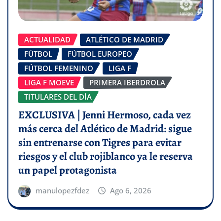
ACTUALIDAD
ATLÉTICO DE MADRID
FÚTBOL
FÚTBOL EUROPEO
FÚTBOL FEMENINO
LIGA F
LIGA F MOEVE
PRIMERA IBERDROLA
TITULARES DEL DÍA
EXCLUSIVA | Jenni Hermoso, cada vez
más cerca del Atlético de Madrid: sigue
sin entrenarse con Tigres para evitar
riesgos y el club rojiblanco ya le reserva
un papel protagonista
manulopezfdez
Ago 6, 2026