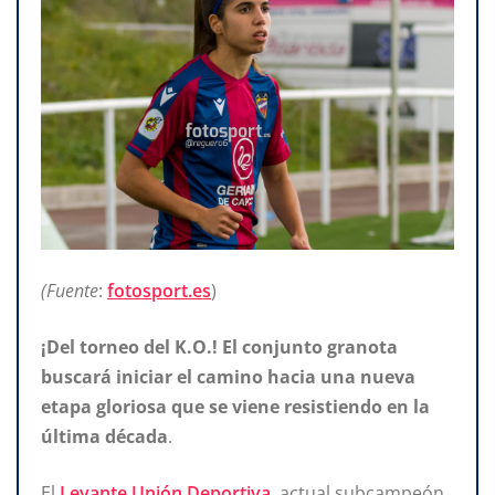
(Fuente
:
fotosport.es
)
¡Del torneo del K.O.! El conjunto granota
buscará iniciar el camino hacia una nueva
etapa gloriosa
que se viene resistiendo en la
última década
.
El
Levante Unión Deportiva
, actual subcampeón