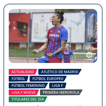
ACTUALIDAD
ATLÉTICO DE MADRID
FÚTBOL
FÚTBOL EUROPEO
FÚTBOL FEMENINO
LIGA F
LIGA F MOEVE
PRIMERA IBERDROLA
TITULARES DEL DÍA