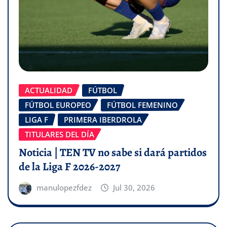
ACTUALIDAD
FÚTBOL
FÚTBOL EUROPEO
FÚTBOL FEMENINO
LIGA F
PRIMERA IBERDROLA
TITULARES DEL DÍA
Noticia | TEN TV no sabe si dará partidos
de la Liga F 2026-2027
manulopezfdez
Jul 30, 2026