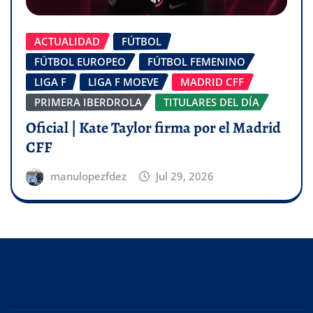
ACTUALIDAD
FÚTBOL
FÚTBOL EUROPEO
FÚTBOL FEMENINO
LIGA F
LIGA F MOEVE
MADRID CFF
PRIMERA IBERDROLA
TITULARES DEL DÍA
Oficial | Kate Taylor firma por el Madrid
CFF
manulopezfdez
Jul 29, 2026