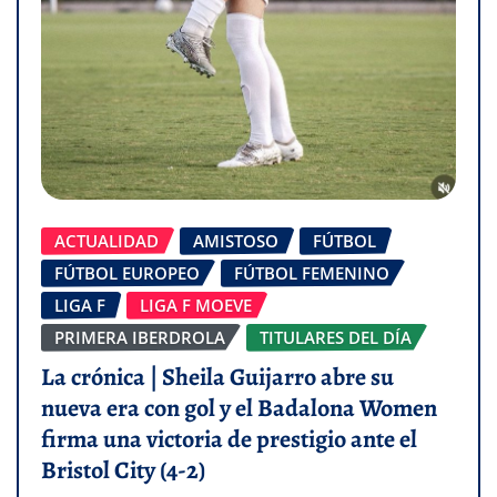
ACTUALIDAD
AMISTOSO
FÚTBOL
FÚTBOL EUROPEO
FÚTBOL FEMENINO
LIGA F
LIGA F MOEVE
PRIMERA IBERDROLA
TITULARES DEL DÍA
La crónica | Sheila Guijarro abre su
nueva era con gol y el Badalona Women
firma una victoria de prestigio ante el
Bristol City (4-2)