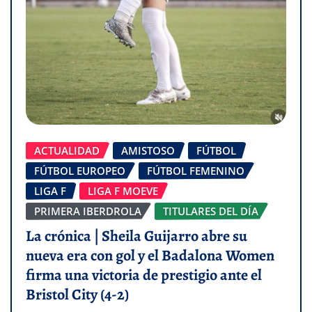
ACTUALIDAD
AMISTOSO
FÚTBOL
FÚTBOL EUROPEO
FÚTBOL FEMENINO
LIGA F
LIGA F MOEVE
PRIMERA IBERDROLA
TITULARES DEL DÍA
La crónica | Sheila Guijarro abre su
nueva era con gol y el Badalona Women
firma una victoria de prestigio ante el
Bristol City (4-2)