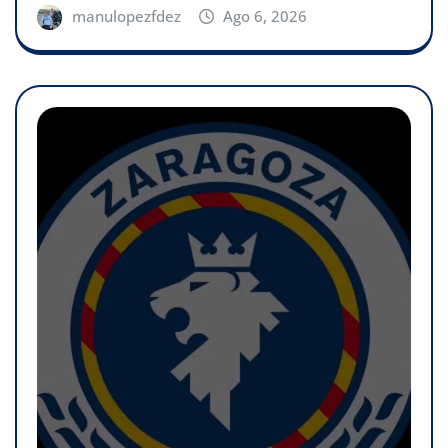
manulopezfdez
Ago 6, 2026