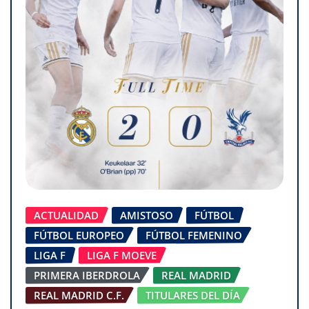
ACTUALIDAD
AMISTOSO
FÚTBOL
FÚTBOL EUROPEO
FÚTBOL FEMENINO
LIGA F
LIGA F MOEVE
PRIMERA IBERDROLA
REAL MADRID
REAL MADRID C.F.
TITULARES DEL DÍA