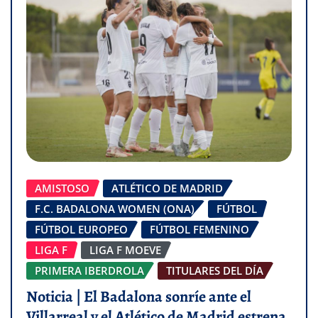
AMISTOSO
ATLÉTICO DE MADRID
F.C. BADALONA WOMEN (ONA)
FÚTBOL
FÚTBOL EUROPEO
FÚTBOL FEMENINO
LIGA F
LIGA F MOEVE
PRIMERA IBERDROLA
TITULARES DEL DÍA
Noticia | El Badalona sonríe ante el
Villarreal y el Atlético de Madrid estrena