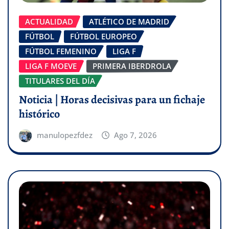
ACTUALIDAD
ATLÉTICO DE MADRID
FÚTBOL
FÚTBOL EUROPEO
FÚTBOL FEMENINO
LIGA F
LIGA F MOEVE
PRIMERA IBERDROLA
TITULARES DEL DÍA
Noticia | Horas decisivas para un fichaje
histórico
manulopezfdez
Ago 7, 2026