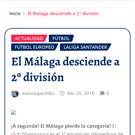
Inicio
El Málaga desciende a 2º división
ACTUALIDAD
FÚTBOL
FÚTBOL EUROPEO
LALIGA SANTANDER
El Málaga desciende a
2º división
manulopezfdez
Abr 20, 2018
0
¡A segunda! El Málaga pierde la categoría!
El
club blanquiazul es el 1º equipo en despedirse de