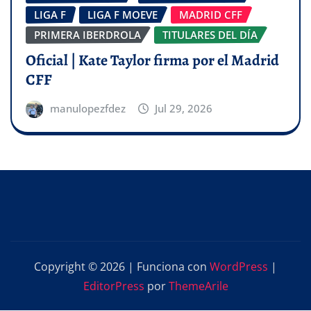
LIGA F
LIGA F MOEVE
MADRID CFF
PRIMERA IBERDROLA
TITULARES DEL DÍA
Oficial | Kate Taylor firma por el Madrid
CFF
manulopezfdez
Jul 29, 2026
Copyright © 2026 | Funciona con
WordPress
|
EditorPress
por
ThemeArile