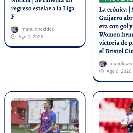
regreso estelar a la Liga
La crónica | 
F
Guijarro abr
era con gol 
manulopezfdez
Women firm
Ago 7, 2026
victoria de p
el Bristol Cit
manulopez
Ago 6, 2026