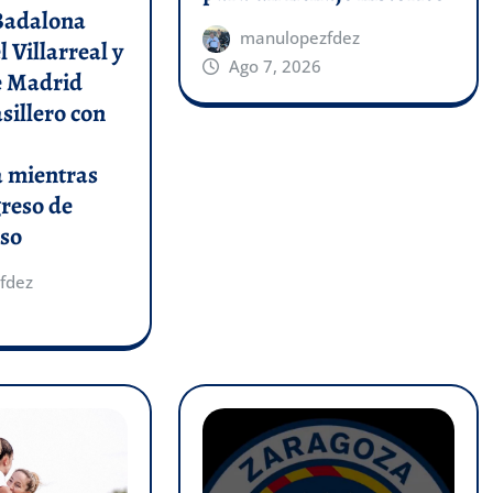
 Badalona
manulopezfdez
l Villarreal y
Ago 7, 2026
de Madrid
asillero con
a mientras
greso de
so
fdez