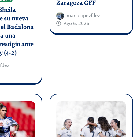
Zaragoza CFF
Sheila
manulopezfdez
e su nueva
Ago 6, 2026
y el Badalona
a una
restigio ante
y (4-2)
fdez