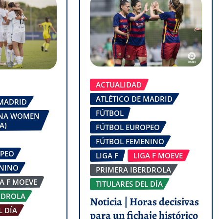
ACTUALIDAD
ATLÉTICO DE MADRID
 MADRID
FÚTBOL
ONA WOMEN
A)
FÚTBOL EUROPEO
FÚTBOL FEMENINO
OPEO
LIGA F
LIGA F MOEVE
ENINO
PRIMERA IBERDROLA
GA F MOEVE
TITULARES DEL DÍA
RDROLA
Noticia | Horas decisivas
L DÍA
para un fichaje histórico