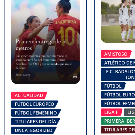
AMISTOSO
ATLÉTICO DE
F.C. BADAL
(ON
FÚTBOL
FÚTBOL EUR
ACTUALIDAD
FÚTBOL FEM
FÚTBOL EUROPEO
LIGA F
LI
FÚTBOL FEMENINO
PRIMERA IBE
TITULARES DEL DÍA
TITULARES DE
UNCATEGORIZED