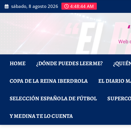
Saltar
sábado, 8 agosto 2026
4:48:45 AM
al
contenido
Web d
HOME
¿DÓNDE PUEDES LEERME?
¿QUIÉ
COPA DE LA REINA IBERDROLA
EL DIARIO 
SELECCIÓN ESPAÑOLA DE FÚTBOL
SUPERCO
Y MEDINA TE LO CUENTA