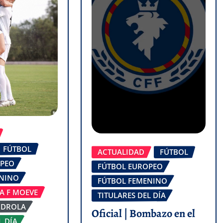
FÚTBOL
ACTUALIDAD
FÚTBOL
OPEO
FÚTBOL EUROPEO
ENINO
FÚTBOL FEMENINO
GA F MOEVE
TITULARES DEL DÍA
RDROLA
Oficial | Bombazo en el
L DÍA