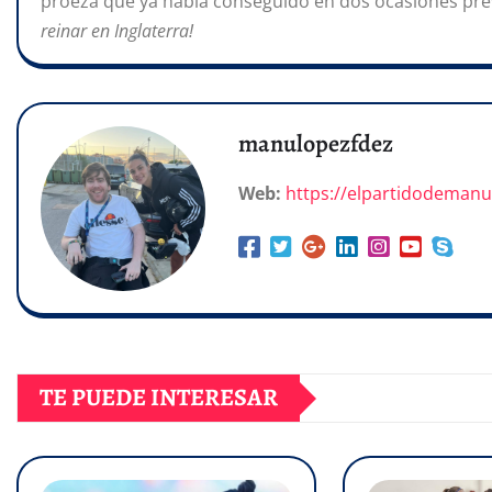
proeza que ya había conseguido en dos ocasiones prev
reinar en Inglaterra!
manulopezfdez
Web:
https://elpartidodeman
TE PUEDE INTERESAR