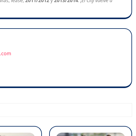
ias, léase,
2011/2012
y
2013/2014
.
¡El City vuelve a
u.com