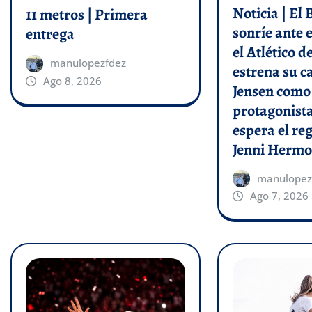
Noticia | El
11 metros | Primera
sonríe ante e
entrega
el Atlético 
manulopezfdez
estrena su c
Ago 8, 2026
Jensen como
protagonist
espera el re
Jenni Hermo
manulopez
Ago 7, 2026