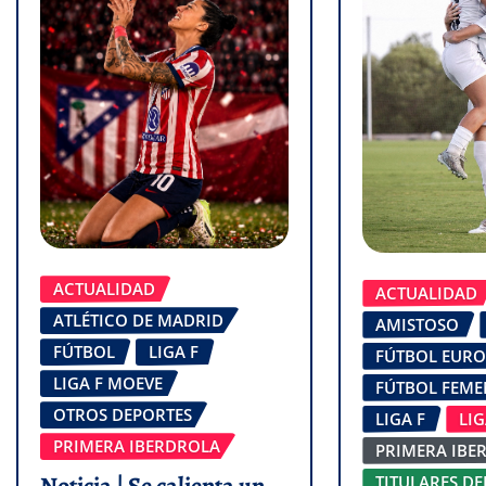
ACTUALIDAD
ACTUALIDAD
ATLÉTICO DE MADRID
AMISTOSO
FÚTBOL
LIGA F
FÚTBOL EUR
LIGA F MOEVE
FÚTBOL FEM
OTROS DEPORTES
LIGA F
LI
PRIMERA IBERDROLA
PRIMERA IBE
Noticia | Se calienta un
TITULARES DE