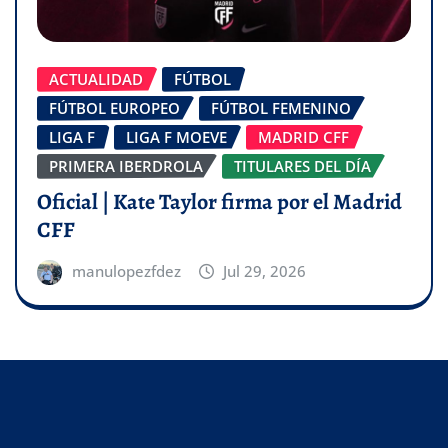
ACTUALIDAD
FÚTBOL
FÚTBOL EUROPEO
FÚTBOL FEMENINO
LIGA F
LIGA F MOEVE
MADRID CFF
PRIMERA IBERDROLA
TITULARES DEL DÍA
Oficial | Kate Taylor firma por el Madrid
CFF
manulopezfdez
Jul 29, 2026