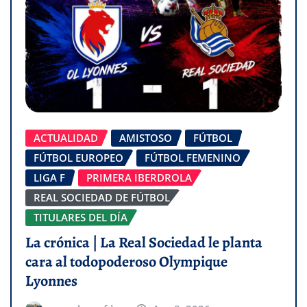
ACTUALIDAD
AMISTOSO
FÚTBOL
FÚTBOL EUROPEO
FÚTBOL FEMENINO
LIGA F
PRIMERA IBERDROLA
REAL SOCIEDAD DE FÚTBOL
TITULARES DEL DÍA
La crónica | La Real Sociedad le planta
cara al todopoderoso Olympique
Lyonnes