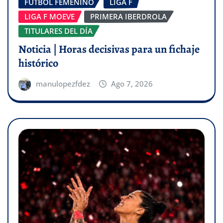
FÚTBOL FEMENINO
LIGA F
LIGA F MOEVE
PRIMERA IBERDROLA
TITULARES DEL DÍA
Noticia | Horas decisivas para un fichaje
histórico
manulopezfdez
Ago 7, 2026