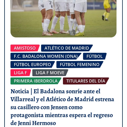
AMISTOSO
ATLÉTICO DE MADRID
F.C. BADALONA WOMEN (ONA)
FÚTBOL
FÚTBOL EUROPEO
FÚTBOL FEMENINO
LIGA F
LIGA F MOEVE
PRIMERA IBERDROLA
TITULARES DEL DÍA
Noticia | El Badalona sonríe ante el
Villarreal y el Atlético de Madrid estrena
su casillero con Jensen como
protagonista mientras espera el regreso
de Jenni Hermoso