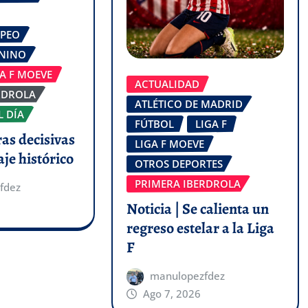
OPEO
ENINO
GA F MOEVE
ACTUALIDAD
RDROLA
ATLÉTICO DE MADRID
L DÍA
FÚTBOL
LIGA F
ras decisivas
LIGA F MOEVE
aje histórico
OTROS DEPORTES
PRIMERA IBERDROLA
fdez
Noticia | Se calienta un
regreso estelar a la Liga
F
manulopezfdez
Ago 7, 2026