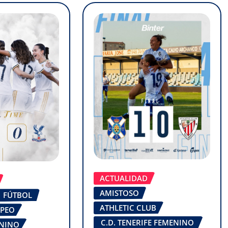
ACTUALIDAD
AMISTOSO
FÚTBOL
ATHLETIC CLUB
OPEO
C.D. TENERIFE FEMENINO
ENINO