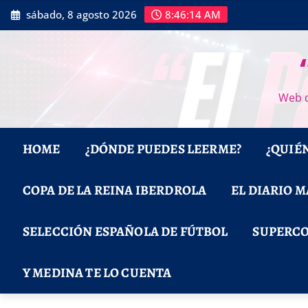
Saltar
sábado, 8 agosto 2026
8:46:16 AM
al
contenido
Web d
HOME
¿DÓNDE PUEDES LEERME?
¿QUIÉ
COPA DE LA REINA IBERDROLA
EL DIARIO 
SELECCIÓN ESPAÑOLA DE FÚTBOL
SUPERCO
Y MEDINA TE LO CUENTA