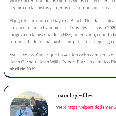
Vince Carter, uno de los últimos viejos rockeros en la
seguirá en las pistas al menos una temporada más.
El jugador oriundo de Daytona Beach (Florida) ha alc
su vínculo con la franquicia de Tony Reslerr hasta 2020
longevo en la historia de la NBA, no en vano, cuando fin
temporada de forma ininterrumpida en la mejor liga 
Así las cosas, Carter que ha vestido ocho camisetas dif
Kevin Garnett, Kevin Willis, Robert Parris o el mítico 
abril de 2019
.
manulopezfdez
Web:
https://elpartidodeman