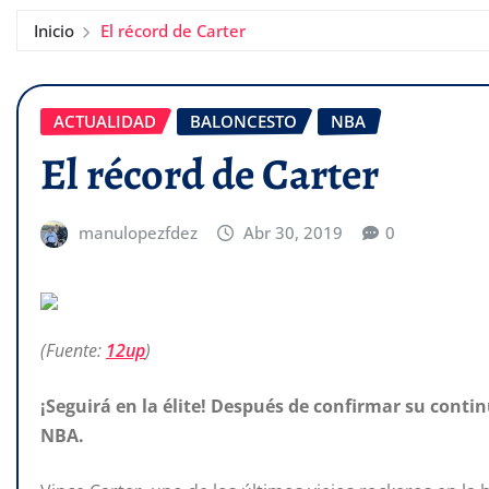
Inicio
El récord de Carter
ACTUALIDAD
BALONCESTO
NBA
El récord de Carter
manulopezfdez
Abr 30, 2019
0
(Fuente:
12up
)
¡Seguirá en la élite! Después de confirmar su conti
NBA.