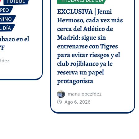
TITULARES DEL DÍA
FÚTBOL
OPEO
EXCLUSIVA | Jenni
Hermoso, cada vez más
ENINO
cerca del Atlético de
L DÍA
Madrid: sigue sin
mbazo en el
entrenarse con Tigres
FF
para evitar riesgos y el
fdez
club rojiblanco ya le
reserva un papel
protagonista
manulopezfdez
Ago 6, 2026