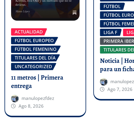
FÚTBOL
FÚTBOL EUR
FÚTBOL FEM
ACTUALIDAD
LIGA F
LI
FÚTBOL EUROPEO
PRIMERA IBE
FÚTBOL FEMENINO
TITULARES DE
TITULARES DEL DÍA
Noticia | Ho
UNCATEGORIZED
para un fich
11 metros | Primera
manulopez
entrega
Ago 7, 2026
manulopezfdez
Ago 8, 2026