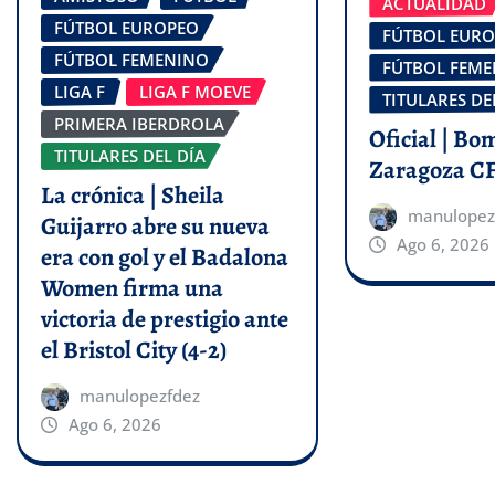
ACTUALIDAD
FÚTBOL EUROPEO
FÚTBOL EUR
FÚTBOL FEMENINO
FÚTBOL FEM
LIGA F
LIGA F MOEVE
TITULARES DE
PRIMERA IBERDROLA
Oficial | Bo
TITULARES DEL DÍA
Zaragoza C
La crónica | Sheila
manulopez
Guijarro abre su nueva
Ago 6, 2026
era con gol y el Badalona
Women firma una
victoria de prestigio ante
el Bristol City (4-2)
manulopezfdez
Ago 6, 2026