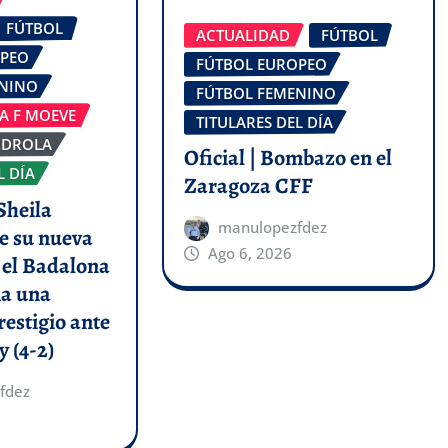
FÚTBOL
ACTUALIDAD
FÚTBOL
OPEO
FÚTBOL EUROPEO
ENINO
FÚTBOL FEMENINO
GA F MOEVE
TITULARES DEL DÍA
RDROLA
Oficial | Bombazo en el
L DÍA
Zaragoza CFF
Sheila
manulopezfdez
e su nueva
Ago 6, 2026
y el Badalona
a una
restigio ante
y (4-2)
fdez