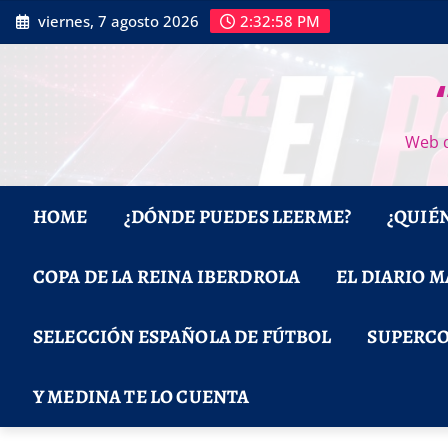
Saltar
viernes, 7 agosto 2026
2:32:59 PM
al
contenido
Web d
HOME
¿DÓNDE PUEDES LEERME?
¿QUIÉ
COPA DE LA REINA IBERDROLA
EL DIARIO 
SELECCIÓN ESPAÑOLA DE FÚTBOL
SUPERCO
Y MEDINA TE LO CUENTA