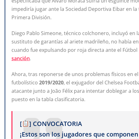
especificaba que Álvaro Morata sufría un esguince mod
impediría jugar ante la Sociedad Deportiva Eibar en l
Primera División.
Diego Pablo Simeone, técnico colchonero, incluyó en la
sustituto de garantías al ariete madrileño, no había en
cuando fue expulsando por roja directa ante el Fútbo
sanción
.
Ahora, tras reponerse de unos problemas físicos en el
futbolístico
2019/2020
, el exjugador del Chelsea Footb
atacante junto a João Félix para intentar doblegar a los
puesto en la tabla clasificatoria.
[
] CONVOCATORIA
¡Estos son los jugadores que componen 