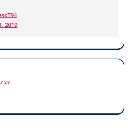
DskT94
1, 2019
u.com