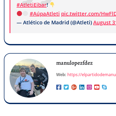
#AtletiEibar
!
#AúpaAtleti
pic.twitter.com/HwFl
— Atlético de Madrid (@Atleti)
August 3
manulopezfdez
Web:
https://elpartidodeman