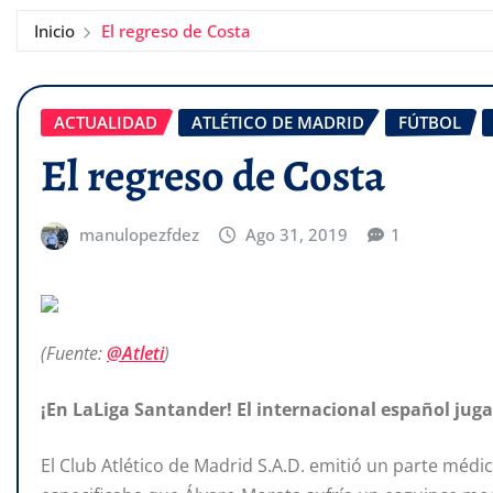
Inicio
El regreso de Costa
ACTUALIDAD
ATLÉTICO DE MADRID
FÚTBOL
El regreso de Costa
manulopezfdez
Ago 31, 2019
1
(Fuente:
@Atleti
)
¡En LaLiga Santander! El internacional español jug
El Club Atlético de Madrid S.A.D. emitió un parte médi