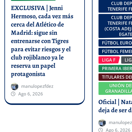
CLUB DE
EXCLUSIVA | Jenni
TENERIFE 
Hermoso, cada vez más
CLUB DE
cerca del Atlético de
TENERIFE 
(COSTA ADEJ
Madrid: sigue sin
EGATE
entrenarse con Tigres
FÚTBOL EUR
para evitar riesgos y el
FÚTBOL FEM
club rojiblanco ya le
LIGA F
LI
reserva un papel
PRIMERA IBE
protagonista
TITULARES DE
UNIÓN DE
manulopezfdez
GRANADILLA
Ago 6, 2026
Oficial | Na
deja de ser d
manulopez
Ago 6, 2026