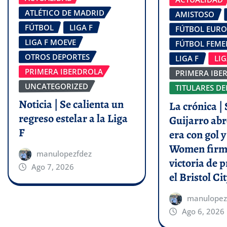
ATLÉTICO DE MADRID
AMISTOSO
FÚTBOL
LIGA F
FÚTBOL EUR
LIGA F MOEVE
FÚTBOL FEM
OTROS DEPORTES
LIGA F
LI
PRIMERA IBERDROLA
PRIMERA IBE
UNCATEGORIZED
TITULARES DE
Noticia | Se calienta un
La crónica | 
regreso estelar a la Liga
Guijarro abr
F
era con gol 
Women firm
manulopezfdez
victoria de p
Ago 7, 2026
el Bristol Cit
manulopez
Ago 6, 2026