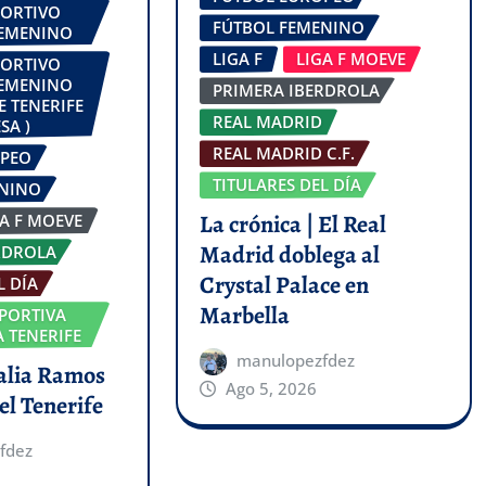
PORTIVO
FÚTBOL FEMENINO
FEMENINO
LIGA F
LIGA F MOEVE
PORTIVO
FEMENINO
PRIMERA IBERDROLA
E TENERIFE
REAL MADRID
SA )
REAL MADRID C.F.
OPEO
TITULARES DEL DÍA
ENINO
La crónica | El Real
GA F MOEVE
Madrid doblega al
RDROLA
Crystal Palace en
L DÍA
Marbella
PORTIVA
 TENERIFE
manulopezfdez
talia Ramos
Ago 5, 2026
el Tenerife
fdez