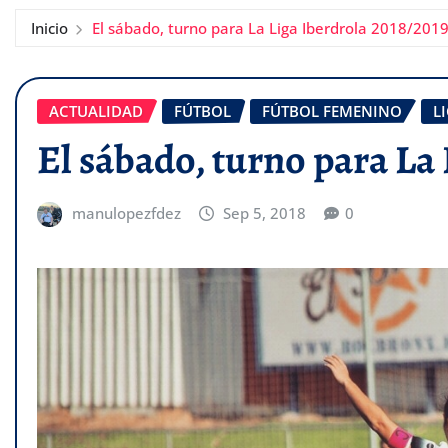
Inicio
El sábado, turno para La Liga Iberdrola 2018/201
ACTUALIDAD
FÚTBOL
FÚTBOL FEMENINO
L
El sábado, turno para La
manulopezfdez
Sep 5, 2018
0