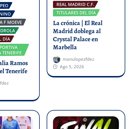
REAL MADRID C.F.
OPEO
TITULARES DEL DÍA
ENINO
La crónica | El Real
GA F MOEVE
Madrid doblega al
RDROLA
Crystal Palace en
L DÍA
Marbella
PORTIVA
 TENERIFE
manulopezfdez
talia Ramos
Ago 5, 2026
el Tenerife
fdez