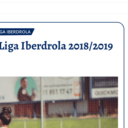
9
IGA IBERDROLA
 Liga Iberdrola 2018/2019