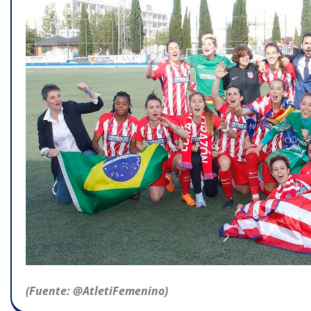
(Fuente: @AtletiFemenino)