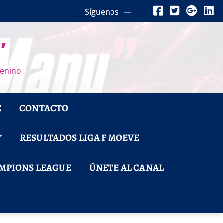
Síguenos
”
menino
E
CONTACTO
RESULTADOS LIGA F MOEVE
MPIONS LEAGUE
ÚNETE AL CANAL