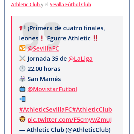
Athletic Club
y el
Sevilla Fútbol Club
.
¡Primera de cuatro finales,
leones
Egurre Athletic
@SevillaFC
Jornada 35 de
@LaLiga
22.00 horas
San Mamés
@MovistarFutbol
#AthleticSevillaFC
#AthleticClub
pic.twitter.com/F5cmywZmuJ
— Athletic Club (@AthleticClub)