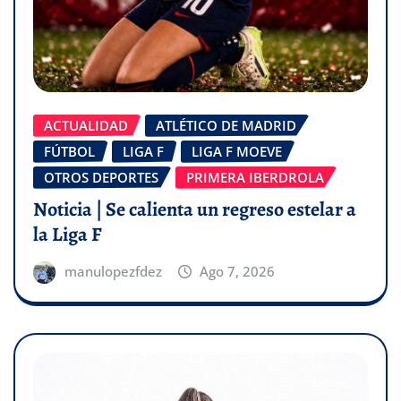
ACTUALIDAD
ATLÉTICO DE MADRID
FÚTBOL
LIGA F
LIGA F MOEVE
OTROS DEPORTES
PRIMERA IBERDROLA
Noticia | Se calienta un regreso estelar a
la Liga F
manulopezfdez
Ago 7, 2026