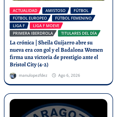
ACTUALIDAD
AMISTOSO
FÚTBOL
FÚTBOL EUROPEO
FÚTBOL FEMENINO
LIGA F
LIGA F MOEVE
PRIMERA IBERDROLA
TITULARES DEL DÍA
La crónica | Sheila Guijarro abre su
nueva era con gol y el Badalona Women
firma una victoria de prestigio ante el
Bristol City (4-2)
manulopezfdez
Ago 6, 2026