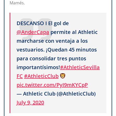
Mamés.
DESCANSO I El gol de
@AnderCapa
permite al Athletic
marcharse con ventaja a los
vestuarios. ¡Quedan 45 minutos
para consolidar tres puntos
importantísimos!
#AthleticSevilla
FC
#AthleticClub
pic.twitter.com/PyI9mKYCpP
— Athletic Club (@AthleticClub)
July 9, 2020