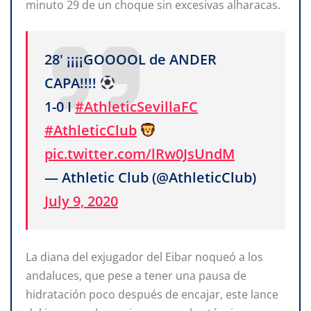
minuto 29 de un choque sin excesivas alharacas.
28' ¡¡¡¡GOOOOL de ANDER
CAPA!!!!
1-0 I
#AthleticSevillaFC
#AthleticClub
pic.twitter.com/lRw0JsUndM
— Athletic Club (@AthleticClub)
July 9, 2020
La diana del exjugador del Eibar noqueó a los
andaluces, que pese a tener una pausa de
hidratación poco después de encajar, este lance