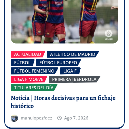
ACTUALIDAD
ATLÉTICO DE MADRID
FÚTBOL
FÚTBOL EUROPEO
FÚTBOL FEMENINO
LIGA F
LIGA F MOEVE
PRIMERA IBERDROLA
TITULARES DEL DÍA
Noticia | Horas decisivas para un fichaje
histórico
manulopezfdez
Ago 7, 2026