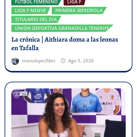
FÚTBOL FEMENINO
LIGA F
LIGA F MOEVE
PRIMERA IBERDROLA
TITULARES DEL DÍA
UNIÓN DEPORTIVA GRANADILLA TENERIFE
La crónica | Aithiara doma a las leonas
en Tafalla
manulopezfdez
Ago 5, 2026