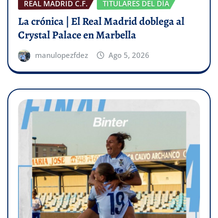
REAL MADRID C.F.
TITULARES DEL DÍA
La crónica | El Real Madrid doblega al
Crystal Palace en Marbella
manulopezfdez
Ago 5, 2026