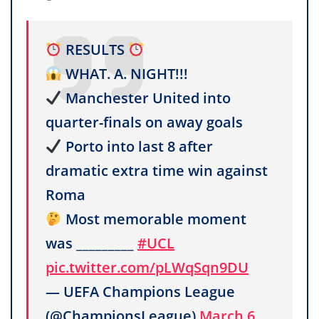
RESULTS
WHAT. A. NIGHT!!!
Manchester United into
quarter-finals on away goals
Porto into last 8 after
dramatic extra time win against
Roma
Most memorable moment
was _________
#UCL
pic.twitter.com/pLWqSqn9DU
— UEFA Champions League
(@ChampionsLeague)
March 6,