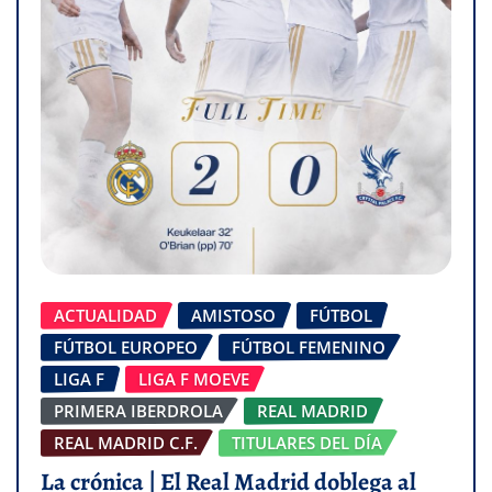
ACTUALIDAD
AMISTOSO
FÚTBOL
FÚTBOL EUROPEO
FÚTBOL FEMENINO
LIGA F
LIGA F MOEVE
PRIMERA IBERDROLA
REAL MADRID
REAL MADRID C.F.
TITULARES DEL DÍA
La crónica | El Real Madrid doblega al