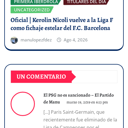
PRIMERA IBERDROLA
TITULARES DEL DÍA
UNCATEGORIZED
Oficial | Kerolin Nicoli vuelve a la Liga F
como fichaje estelar del F.C. Barcelona
manulopezfdez
Ago 4, 2026
UN COMENTARIO
El PSG no es sancionado – El Partido
de Manu
marzo 19, 2019 en 6:13 pm
[…] Paris Saint-Germain, que
recientemente fue eliminado de la
Liga de Campeones por el