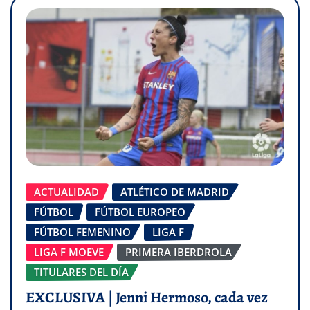
ACTUALIDAD
ATLÉTICO DE MADRID
FÚTBOL
FÚTBOL EUROPEO
FÚTBOL FEMENINO
LIGA F
LIGA F MOEVE
PRIMERA IBERDROLA
TITULARES DEL DÍA
EXCLUSIVA | Jenni Hermoso, cada vez