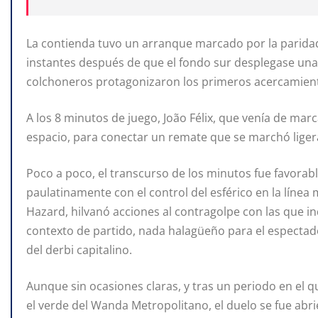
La contienda tuvo un arranque marcado por la paridad. 
instantes después de que el fondo sur desplegase un
colchoneros protagonizaron los primeros acercamient
A los 8 minutos de juego, João Félix, que venía de mar
espacio, para conectar un remate que se marchó ligera
Poco a poco, el transcurso de los minutos fue favorable
paulatinamente con el control del esférico en la línea
Hazard, hilvanó acciones al contragolpe con las que in
contexto de partido, nada halagüeño para el espectad
del derbi capitalino.
Aunque sin ocasiones claras, y tras un periodo en el q
el verde del Wanda Metropolitano, el duelo se fue a