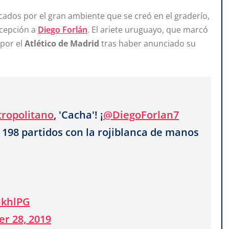
dos por el gran ambiente que se creó en el graderío,
xcepción a
Diego Forlán
. El ariete uruguayo, que marcó
 por el
Atlético de Madrid
tras haber anunciado su
ropolitano
, 'Cacha'! ¡
@DiegoForlan7
 198 partidos con la rojiblanca de manos
HkhlPG
r 28, 2019