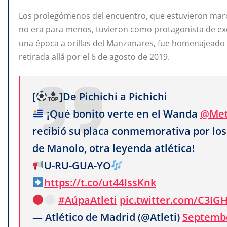
Los prolegómenos del encuentro, que estuvieron marca
no era para menos, tuvieron como protagonista de e
una época a orillas del Manzanares, fue homenajeado
retirada allá por el 6 de agosto de 2019.
[
]De Pichichi a Pichichi
¡Qué bonito verte en el Wanda
@Met
recibió su placa conmemorativa por los
de Manolo, otra leyenda atlética!
U-RU-GUA-YO
https://t.co/ut44IssKnk
#AúpaAtleti
pic.twitter.com/C3IG
— Atlético de Madrid (@Atleti)
Septembe