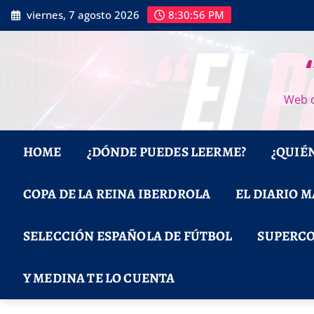
Saltar
viernes, 7 agosto 2026
8:30:57 PM
al
contenido
Web d
HOME
¿DÓNDE PUEDES LEERME?
¿QUIÉ
COPA DE LA REINA IBERDROLA
EL DIARIO 
SELECCIÓN ESPAÑOLA DE FÚTBOL
SUPERCO
Y MEDINA TE LO CUENTA