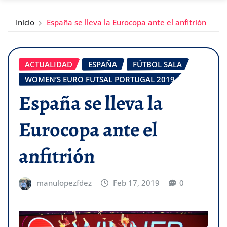
Inicio
España se lleva la Eurocopa ante el anfitrión
ACTUALIDAD
ESPAÑA
FÚTBOL SALA
WOMEN’S EURO FUTSAL PORTUGAL 2019
España se lleva la
Eurocopa ante el
anfitrión
manulopezfdez
Feb 17, 2019
0