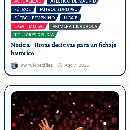
ACTUALIDAD
ATLÉTICO DE MADRID
FÚTBOL
FÚTBOL EUROPEO
FÚTBOL FEMENINO
LIGA F
LIGA F MOEVE
PRIMERA IBERDROLA
TITULARES DEL DÍA
Noticia | Horas decisivas para un fichaje
histórico
manulopezfdez
Ago 7, 2026