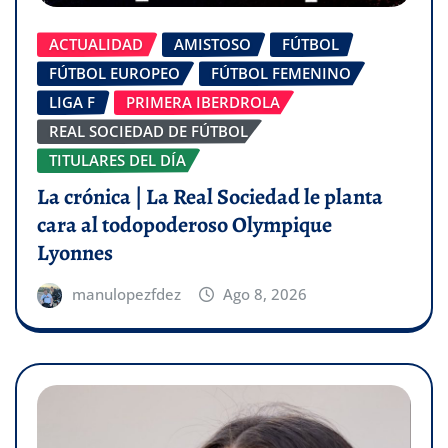
ACTUALIDAD
AMISTOSO
FÚTBOL
FÚTBOL EUROPEO
FÚTBOL FEMENINO
LIGA F
PRIMERA IBERDROLA
REAL SOCIEDAD DE FÚTBOL
TITULARES DEL DÍA
La crónica | La Real Sociedad le planta
cara al todopoderoso Olympique
Lyonnes
manulopezfdez
Ago 8, 2026