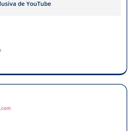
clusiva de YouTube
ña
u.com