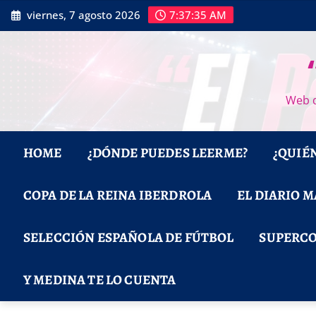
Saltar
viernes, 7 agosto 2026
7:37:37 AM
al
contenido
Web d
HOME
¿DÓNDE PUEDES LEERME?
¿QUIÉ
COPA DE LA REINA IBERDROLA
EL DIARIO 
SELECCIÓN ESPAÑOLA DE FÚTBOL
SUPERCO
Y MEDINA TE LO CUENTA