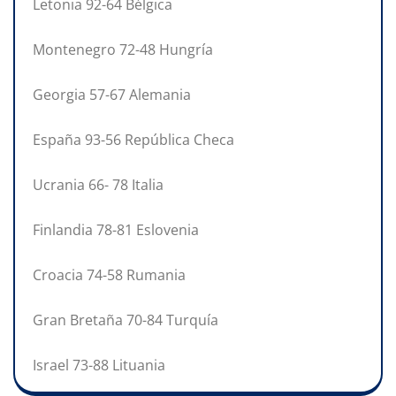
Letonia 92-64 Bélgica
Montenegro 72-48 Hungría
Georgia 57-67 Alemania
España 93-56 República Checa
Ucrania 66- 78 Italia
Finlandia 78-81 Eslovenia
Croacia 74-58 Rumania
Gran Bretaña 70-84 Turquía
Israel 73-88 Lituania