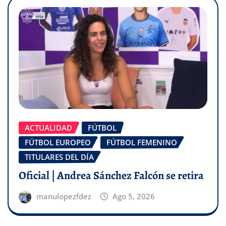
ACTUALIDAD
FÚTBOL
FÚTBOL EUROPEO
FÚTBOL FEMENINO
TITULARES DEL DÍA
Oficial | Andrea Sánchez Falcón se retira
manulopezfdez
Ago 5, 2026