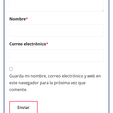
Nombre
*
Correo electrónico
*
Guarda mi nombre, correo electrónico y web en
este navegador para la próxima vez que
comente.