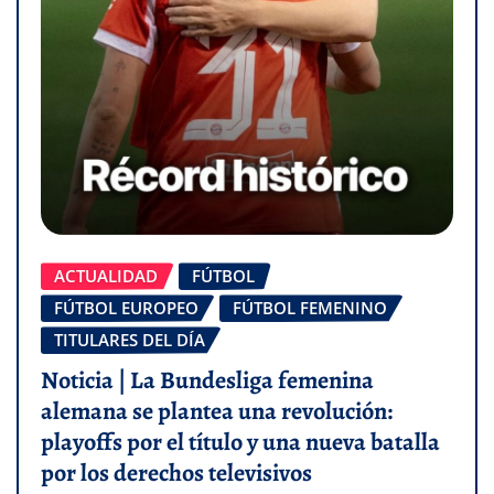
ACTUALIDAD
FÚTBOL
FÚTBOL EUROPEO
FÚTBOL FEMENINO
TITULARES DEL DÍA
Noticia | La Bundesliga femenina
alemana se plantea una revolución:
playoffs por el título y una nueva batalla
por los derechos televisivos