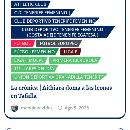
ATHLETIC CLUB
C.D. TENERIFE FEMENINO |
CLUB DEPORTIVO TENERIFE FEMENINO
CLUB DEPORTIVO TENERIFE FEMENINO
(COSTA ADEJE TENERIFE EGATESA )
FÚTBOL
FÚTBOL EUROPEO
FÚTBOL FEMENINO
LIGA F
LIGA F MOEVE
PRIMERA IBERDROLA
TITULARES DEL DÍA
UNIÓN DEPORTIVA GRANADILLA TENERIFE
La crónica | Aithiara doma a las leonas
en Tafalla
manulopezfdez
Ago 5, 2026