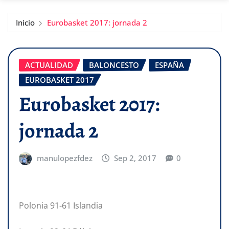
Inicio
Eurobasket 2017: jornada 2
ACTUALIDAD
BALONCESTO
ESPAÑA
EUROBASKET 2017
Eurobasket 2017:
jornada 2
manulopezfdez
Sep 2, 2017
0
Polonia 91-61 Islandia