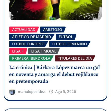
ACTUALIDAD
AMISTOSO
ATLÉTICO DE MADRID
FÚTBOL
FÚTBOL EUROPEO
FÚTBOL FEMENINO
LIGA F
LIGA F MOEVE
PRIMERA IBERDROLA
TITULARES DEL DÍA
La crónica | Bárbara López marca un gol
en noventa y amarga el debut rojiblanco
en pretemporada
manulopezfdez
Ago 5, 2026