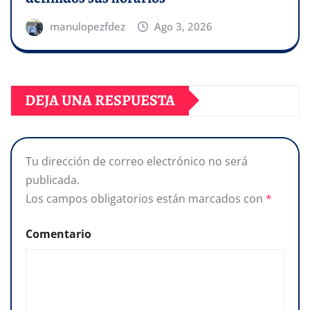
manulopezfdez
Ago 3, 2026
DEJA UNA RESPUESTA
Tu dirección de correo electrónico no será
publicada.
Los campos obligatorios están marcados con
*
Comentario