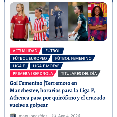
ACTUALIDAD
FÚTBOL
FÚTBOL EUROPEO
FÚTBOL FEMENINO
LIGA F
LIGA F MOEVE
PRIMERA IBERDROLA
TITULARES DEL DÍA
Gol Femenino |Terremoto en
Manchester, horarios para la Liga F,
Athenea pasa por quirófano y el cruzado
vuelve a golpear
manulopezfdez
Ago 4, 2026