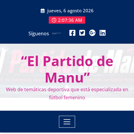
Saltar
jueves, 6 agosto 2026
al
contenido
2:07:38 AM
Síguenos
“El Partido de
Manu”
Web de temáticas deportiva que está especializada en
fútbol femenino