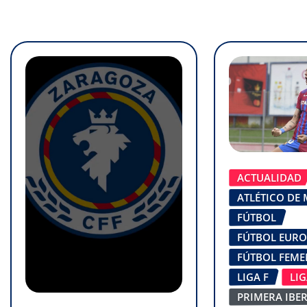
ACTUALIDAD
ATLÉTICO DE
FÚTBOL
FÚTBOL EUR
FÚTBOL FEM
LIGA F
LI
PRIMERA IBE