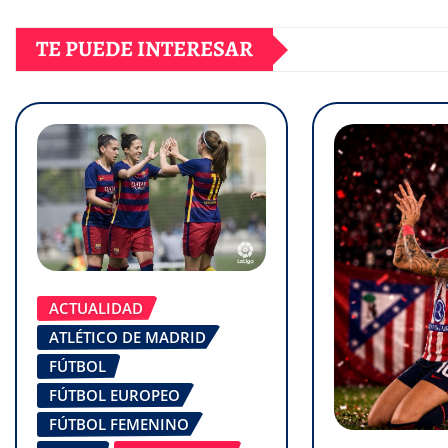
TE PUEDE INTERESAR
ACTUALIDAD
ATLÉTICO DE MADRID
FÚTBOL
FÚTBOL EUROPEO
FÚTBOL FEMENINO