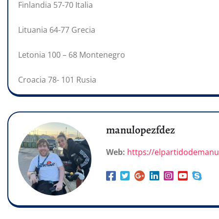
Finlandia 57-70 Italia
Lituania 64-77 Grecia
Letonia 100 – 68 Montenegro
Croacia 78- 101 Rusia
manulopezfdez
Web:
https://elpartidodeman