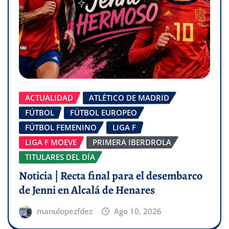
ACTUALIDAD
ATLÉTICO DE MADRID
FÚTBOL
FÚTBOL EUROPEO
FÚTBOL FEMENINO
LIGA F
LIGA F MOEVE
PRIMERA IBERDROLA
TITULARES DEL DÍA
Noticia | Recta final para el desembarco
de Jenni en Alcalá de Henares
manulopezfdez
Ago 10, 2026