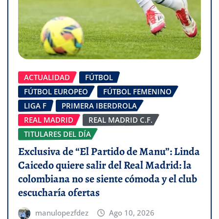
ACTUALIDAD
FÚTBOL
FÚTBOL EUROPEO
FÚTBOL FEMENINO
LIGA F
PRIMERA IBERDROLA
REAL MADRID
REAL MADRID C.F.
TITULARES DEL DÍA
Exclusiva de “El Partido de Manu”: Linda
Caicedo quiere salir del Real Madrid: la
colombiana no se siente cómoda y el club
escucharía ofertas
manulopezfdez
Ago 10, 2026