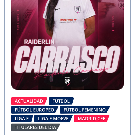
ACTUALIDAD
FÚTBOL
FÚTBOL EUROPEO
FÚTBOL FEMENINO
LIGA F
LIGA F MOEVE
MADRID CFF
TITULARES DEL DÍA