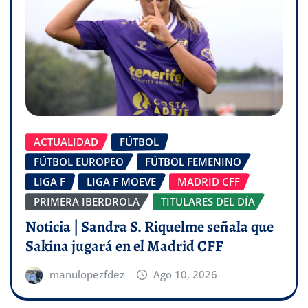
ACTUALIDAD
FÚTBOL
FÚTBOL EUROPEO
FÚTBOL FEMENINO
LIGA F
LIGA F MOEVE
MADRID CFF
PRIMERA IBERDROLA
TITULARES DEL DÍA
Noticia | Sandra S. Riquelme señala que
Sakina jugará en el Madrid CFF
manulopezfdez
Ago 10, 2026