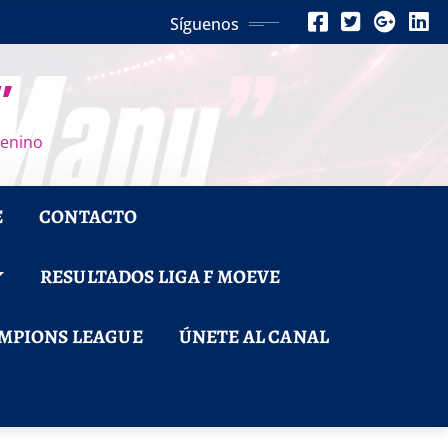
Síguenos
”
menino
E
CONTACTO
RESULTADOS LIGA F MOEVE
MPIONS LEAGUE
ÚNETE AL CANAL