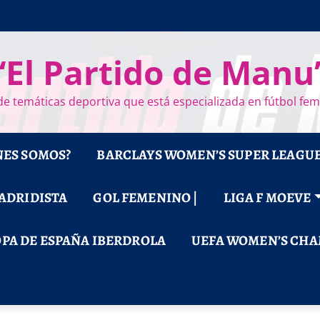
“El Partido de Manu
e temáticas deportiva que está especializada en fútbol fe
NES SOMOS?
BARCLAYS WOMEN’S SUPER LEAGU
MADRIDISTA
GOL FEMENINO |
LIGA F MOEVE
PA DE ESPAÑA IBERDROLA
UEFA WOMEN’S CHA