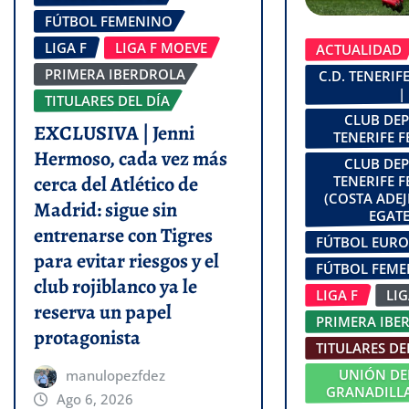
FÚTBOL FEMENINO
LIGA F
LIGA F MOEVE
ACTUALIDAD
PRIMERA IBERDROLA
C.D. TENERI
|
TITULARES DEL DÍA
CLUB DE
EXCLUSIVA | Jenni
TENERIFE 
Hermoso, cada vez más
CLUB DE
cerca del Atlético de
TENERIFE 
(COSTA ADEJ
Madrid: sigue sin
EGATE
entrenarse con Tigres
FÚTBOL EUR
para evitar riesgos y el
FÚTBOL FEM
club rojiblanco ya le
LIGA F
LI
reserva un papel
PRIMERA IBE
protagonista
TITULARES DE
UNIÓN DE
manulopezfdez
GRANADILLA
Ago 6, 2026