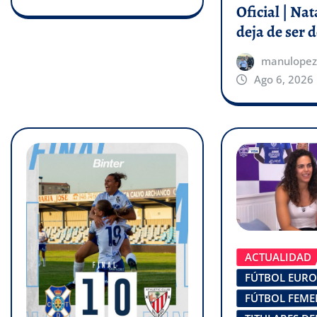
Oficial | Na
deja de ser d
manulopez
Ago 6, 2026
ACTUALIDAD
FÚTBOL EUR
FÚTBOL FEM