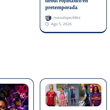
debut rojiblanco en
pretemporada
manulopezfdez
Ago 5, 2026