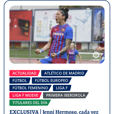
ACTUALIDAD
ATLÉTICO DE MADRID
FÚTBOL
FÚTBOL EUROPEO
FÚTBOL FEMENINO
LIGA F
LIGA F MOEVE
PRIMERA IBERDROLA
TITULARES DEL DÍA
EXCLUSIVA | Jenni Hermoso, cada vez