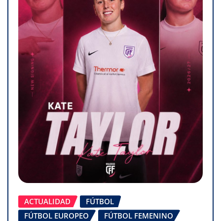
ACTUALIDAD
FÚTBOL
FÚTBOL EUROPEO
FÚTBOL FEMENINO