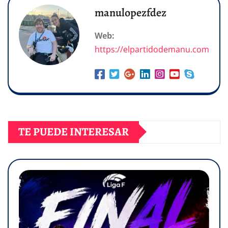
manulopezfdez
Web:
https://elpartidodemanu.com
TE PUEDE INTERESAR