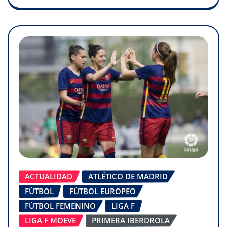
ACTUALIDAD
ATLÉTICO DE MADRID
FÚTBOL
FÚTBOL EUROPEO
FÚTBOL FEMENINO
LIGA F
LIGA F MOEVE
PRIMERA IBERDROLA