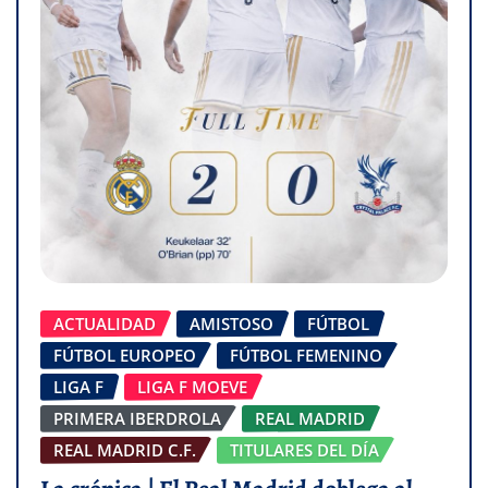
ACTUALIDAD
AMISTOSO
FÚTBOL
FÚTBOL EUROPEO
FÚTBOL FEMENINO
LIGA F
LIGA F MOEVE
PRIMERA IBERDROLA
REAL MADRID
REAL MADRID C.F.
TITULARES DEL DÍA