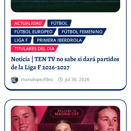
ACTUALIDAD
FÚTBOL
FÚTBOL EUROPEO
FÚTBOL FEMENINO
LIGA F
PRIMERA IBERDROLA
TITULARES DEL DÍA
Noticia | TEN TV no sabe si dará partidos
de la Liga F 2026-2027
manulopezfdez
Jul 30, 2026