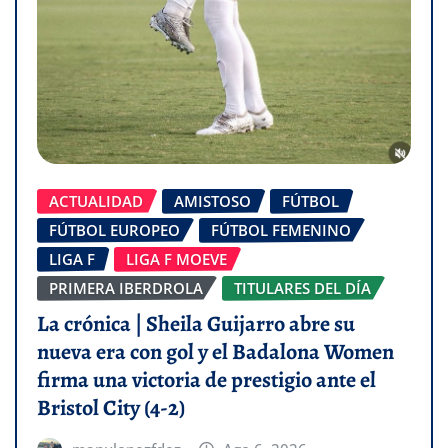
ACTUALIDAD
AMISTOSO
FÚTBOL
FÚTBOL EUROPEO
FÚTBOL FEMENINO
LIGA F
LIGA F MOEVE
PRIMERA IBERDROLA
TITULARES DEL DÍA
La crónica | Sheila Guijarro abre su
nueva era con gol y el Badalona Women
firma una victoria de prestigio ante el
Bristol City (4-2)