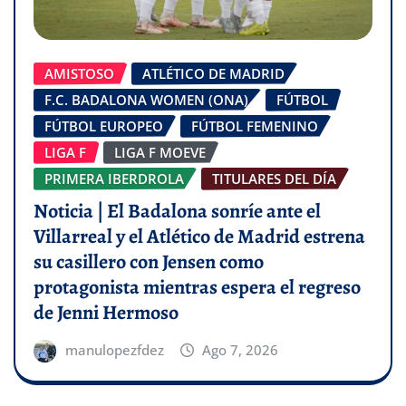
AMISTOSO
ATLÉTICO DE MADRID
F.C. BADALONA WOMEN (ONA)
FÚTBOL
FÚTBOL EUROPEO
FÚTBOL FEMENINO
LIGA F
LIGA F MOEVE
PRIMERA IBERDROLA
TITULARES DEL DÍA
Noticia | El Badalona sonríe ante el
Villarreal y el Atlético de Madrid estrena
su casillero con Jensen como
protagonista mientras espera el regreso
de Jenni Hermoso
manulopezfdez
Ago 7, 2026