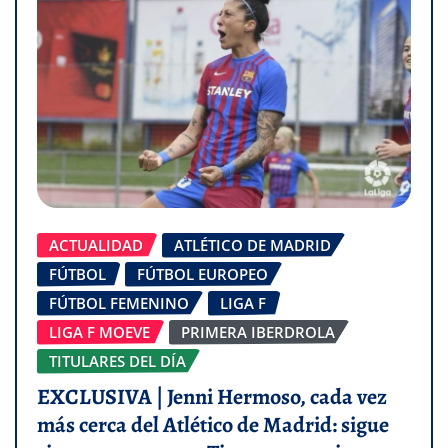
ACTUALIDAD
ATLÉTICO DE MADRID
FÚTBOL
FÚTBOL EUROPEO
FÚTBOL FEMENINO
LIGA F
LIGA F MOEVE
PRIMERA IBERDROLA
TITULARES DEL DÍA
EXCLUSIVA | Jenni Hermoso, cada vez
más cerca del Atlético de Madrid: sigue