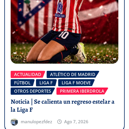
ACTUALIDAD
ATLÉTICO DE MADRID
FÚTBOL
LIGA F
LIGA F MOEVE
OTROS DEPORTES
PRIMERA IBERDROLA
Noticia | Se calienta un regreso estelar a
la Liga F
manulopezfdez
Ago 7, 2026