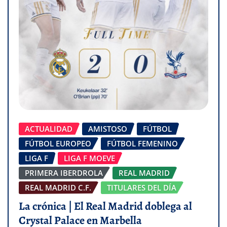
ACTUALIDAD
AMISTOSO
FÚTBOL
FÚTBOL EUROPEO
FÚTBOL FEMENINO
LIGA F
LIGA F MOEVE
PRIMERA IBERDROLA
REAL MADRID
REAL MADRID C.F.
TITULARES DEL DÍA
La crónica | El Real Madrid doblega al
Crystal Palace en Marbella