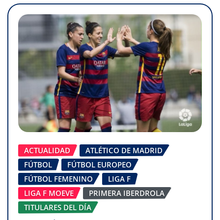
ACTUALIDAD
ATLÉTICO DE MADRID
FÚTBOL
FÚTBOL EUROPEO
FÚTBOL FEMENINO
LIGA F
LIGA F MOEVE
PRIMERA IBERDROLA
TITULARES DEL DÍA