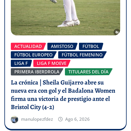
ACTUALIDAD
AMISTOSO
FÚTBOL
FÚTBOL EUROPEO
FÚTBOL FEMENINO
LIGA F
LIGA F MOEVE
PRIMERA IBERDROLA
TITULARES DEL DÍA
La crónica | Sheila Guijarro abre su
nueva era con gol y el Badalona Women
firma una victoria de prestigio ante el
Bristol City (4-2)
manulopezfdez
Ago 6, 2026