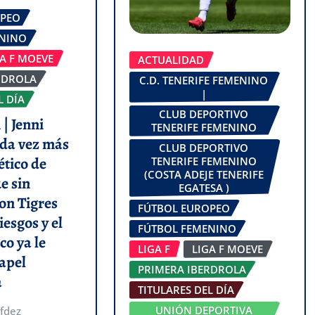
OPEO
ENINO
GA F MOEVE
ACTUALIDAD
RDROLA
C.D. TENERIFE FEMENINO
|
L DÍA
CLUB DEPORTIVO
| Jenni
TENERIFE FEMENINO
da vez más
CLUB DEPORTIVO
ético de
TENERIFE FEMENINO
(COSTA ADEJE TENERIFE
e sin
EGATESA )
on Tigres
FÚTBOL EUROPEO
iesgos y el
FÚTBOL FEMENINO
co ya le
LIGA F
LIGA F MOEVE
apel
PRIMERA IBERDROLA
a
TITULARES DEL DÍA
UNIÓN DEPORTIVA
fdez