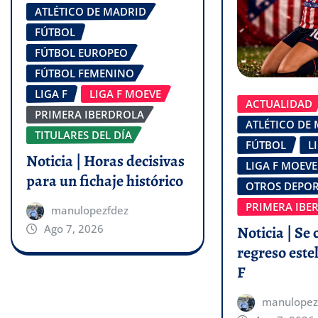
ATLÉTICO DE MADRID
FÚTBOL
FÚTBOL EUROPEO
FÚTBOL FEMENINO
LIGA F
LIGA F MOEVE
ACTUALIDAD
PRIMERA IBERDROLA
ATLÉTICO DE
TITULARES DEL DÍA
FÚTBOL
L
Noticia | Horas decisivas
LIGA F MOEVE
para un fichaje histórico
OTROS DEPOR
PRIMERA IBE
manulopezfdez
Ago 7, 2026
Noticia | Se 
regreso estel
F
manulopez