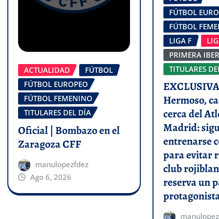
FÚTBOL EUR
FÚTBOL FEM
LIGA F
LI
PRIMERA IBE
TITULARES DE
ACTUALIDAD
FÚTBOL
FÚTBOL EUROPEO
EXCLUSIVA 
Hermoso, ca
FÚTBOL FEMENINO
cerca del Atl
TITULARES DEL DÍA
Madrid: sigu
Oficial | Bombazo en el
entrenarse c
Zaragoza CFF
para evitar r
manulopezfdez
club rojiblan
Ago 6, 2026
reserva un p
protagonist
manulopez