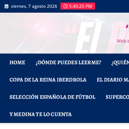
Saltar
viernes, 7 agosto 2026
5:40:26 PM
al
contenido
Web d
HOME
¿DÓNDE PUEDES LEERME?
¿QUIÉ
COPA DE LA REINA IBERDROLA
EL DIARIO 
SELECCIÓN ESPAÑOLA DE FÚTBOL
SUPERCO
Y MEDINA TE LO CUENTA