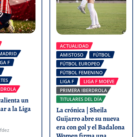
ACTUALIDAD
 MADRID
AMISTOSO
FÚTBOL
IGA F
FÚTBOL EUROPEO
FÚTBOL FEMENINO
TES
LIGA F
LIGA F MOEVE
RDROLA
PRIMERA IBERDROLA
calienta un
TITULARES DEL DÍA
ar a la Liga
La crónica | Sheila
Guijarro abre su nueva
era con gol y el Badalona
fdez
Women firma una