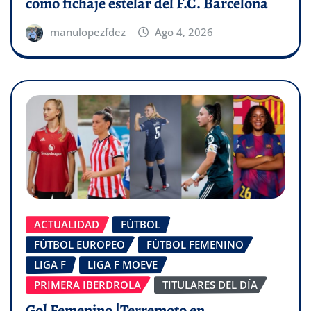
como fichaje estelar del F.C. Barcelona
manulopezfdez
Ago 4, 2026
ACTUALIDAD
FÚTBOL
FÚTBOL EUROPEO
FÚTBOL FEMENINO
LIGA F
LIGA F MOEVE
PRIMERA IBERDROLA
TITULARES DEL DÍA
Gol Femenino |Terremoto en