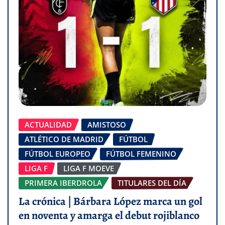
ACTUALIDAD
AMISTOSO
ATLÉTICO DE MADRID
FÚTBOL
FÚTBOL EUROPEO
FÚTBOL FEMENINO
LIGA F
LIGA F MOEVE
PRIMERA IBERDROLA
TITULARES DEL DÍA
La crónica | Bárbara López marca un gol
en noventa y amarga el debut rojiblanco