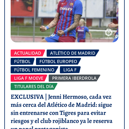
ACTUALIDAD
ATLÉTICO DE MADRID
FÚTBOL
FÚTBOL EUROPEO
FÚTBOL FEMENINO
LIGA F
LIGA F MOEVE
PRIMERA IBERDROLA
TITULARES DEL DÍA
EXCLUSIVA | Jenni Hermoso, cada vez
más cerca del Atlético de Madrid: sigue
sin entrenarse con Tigres para evitar
riesgos y el club rojiblanco ya le reserva