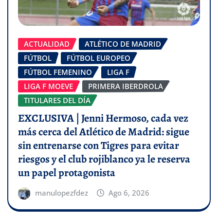
ACTUALIDAD
ATLÉTICO DE MADRID
FÚTBOL
FÚTBOL EUROPEO
FÚTBOL FEMENINO
LIGA F
LIGA F MOEVE
PRIMERA IBERDROLA
TITULARES DEL DÍA
EXCLUSIVA | Jenni Hermoso, cada vez
más cerca del Atlético de Madrid: sigue
sin entrenarse con Tigres para evitar
riesgos y el club rojiblanco ya le reserva
un papel protagonista
manulopezfdez
Ago 6, 2026