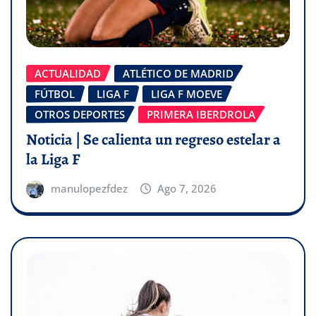
ACTUALIDAD
ATLÉTICO DE MADRID
FÚTBOL
LIGA F
LIGA F MOEVE
OTROS DEPORTES
PRIMERA IBERDROLA
Noticia | Se calienta un regreso estelar a
la Liga F
manulopezfdez
Ago 7, 2026