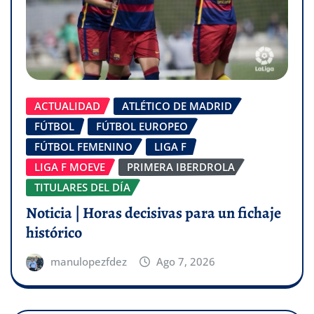
ACTUALIDAD
ATLÉTICO DE MADRID
FÚTBOL
FÚTBOL EUROPEO
FÚTBOL FEMENINO
LIGA F
LIGA F MOEVE
PRIMERA IBERDROLA
TITULARES DEL DÍA
Noticia | Horas decisivas para un fichaje
histórico
manulopezfdez
Ago 7, 2026