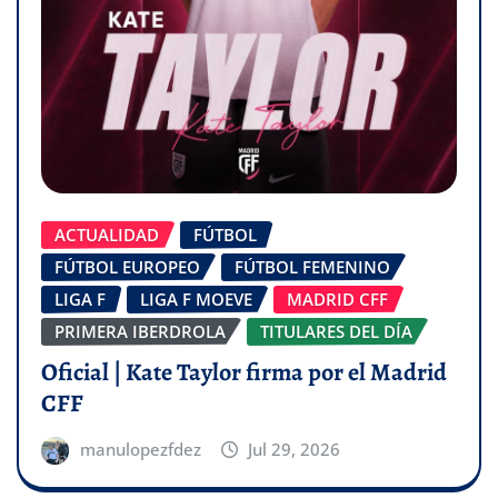
ACTUALIDAD
FÚTBOL
FÚTBOL EUROPEO
FÚTBOL FEMENINO
LIGA F
LIGA F MOEVE
MADRID CFF
PRIMERA IBERDROLA
TITULARES DEL DÍA
Oficial | Kate Taylor firma por el Madrid
CFF
manulopezfdez
Jul 29, 2026