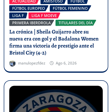
ACTUALIDAD
AMISTOSO
FÚTBOL
FÚTBOL EUROPEO
FÚTBOL FEMENINO
LIGA F
LIGA F MOEVE
PRIMERA IBERDROLA
TITULARES DEL DÍA
La crónica | Sheila Guijarro abre su
nueva era con gol y el Badalona Women
firma una victoria de prestigio ante el
Bristol City (4-2)
manulopezfdez
Ago 6, 2026