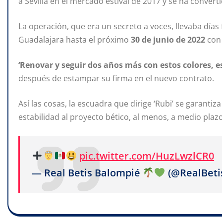
a Sevilla en el mercado estival de 2017 y se ha convert
La operación, que era un secreto a voces, llevaba días 
Guadalajara hasta el próximo
30 de junio de 2022
con
‘Renovar y seguir dos años más con estos colores, e
después de estampar su firma en el nuevo contrato.
Así las cosas, la escuadra que dirige ‘Rubi’ se garanti
estabilidad al proyecto bético, al menos, a medio plazo
pic.twitter.com/HuzLwzlCR0
— Real Betis Balompié
(@RealBeti