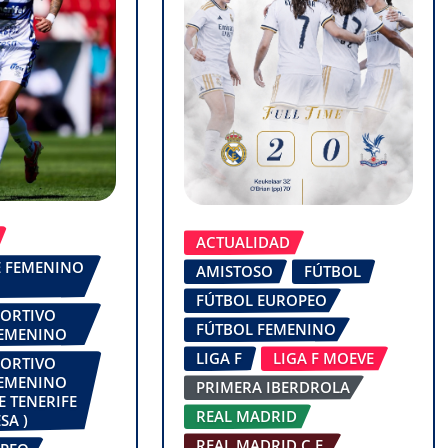
ACTUALIDAD
FE FEMENINO
AMISTOSO
FÚTBOL
FÚTBOL EUROPEO
PORTIVO
FÚTBOL FEMENINO
FEMENINO
LIGA F
LIGA F MOEVE
PORTIVO
FEMENINO
PRIMERA IBERDROLA
E TENERIFE
REAL MADRID
SA )
REAL MADRID C.F.