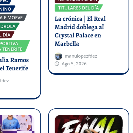
OPEO
TITULARES DEL DÍA
ENINO
La crónica | El Real
GA F MOEVE
Madrid doblega al
RDROLA
Crystal Palace en
L DÍA
Marbella
PORTIVA
 TENERIFE
manulopezfdez
talia Ramos
Ago 5, 2026
el Tenerife
fdez