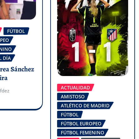
FÚTBOL
OPEO
ENINO
L DÍA
drea Sánchez
ira
ACTUALIDAD
fdez
AMISTOSO
ATLÉTICO DE MADRID
FÚTBOL
FÚTBOL EUROPEO
FÚTBOL FEMENINO