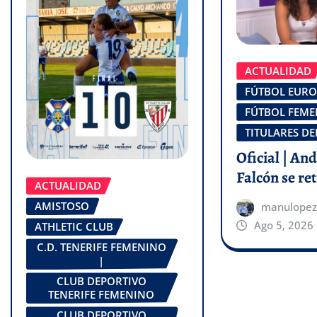
ACTUALIDAD
FÚTBOL EUR
FÚTBOL FEM
TITULARES DE
Oficial | An
Falcón se ret
ACTUALIDAD
AMISTOSO
manulopez
Ago 5, 2026
ATHLETIC CLUB
C.D. TENERIFE FEMENINO
|
CLUB DEPORTIVO
TENERIFE FEMENINO
CLUB DEPORTIVO