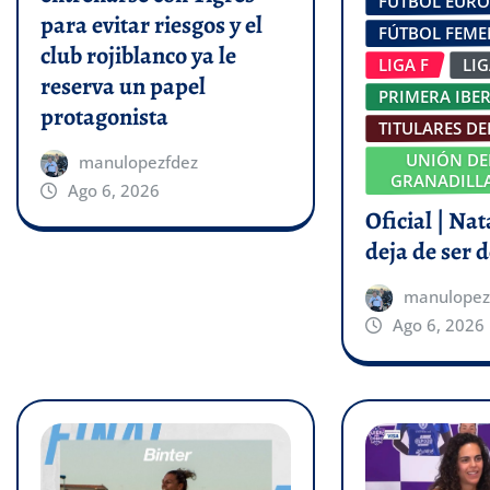
FÚTBOL EUR
para evitar riesgos y el
FÚTBOL FEM
club rojiblanco ya le
LIGA F
LI
reserva un papel
PRIMERA IBE
protagonista
TITULARES DE
UNIÓN DE
manulopezfdez
GRANADILLA
Ago 6, 2026
Oficial | Na
deja de ser d
manulopez
Ago 6, 2026