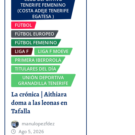
TENERIFE FEMENINO
(COSTA ADEJE TENERIFE
EGATESA )
FÚTBOL
FÚTBOL EUROPEO
FÚTBOL FEMENINO
LIGA F
LIGA F MOEVE
PRIMERA IBERDROLA
TITULARES DEL DÍA
UNIÓN DEPORTIVA
GRANADILLA TENERIFE
La crónica | Aithiara
doma a las leonas en
Tafalla
manulopezfdez
Ago 5, 2026