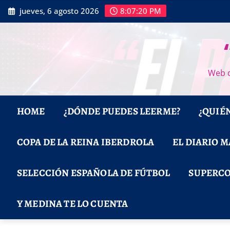
Saltar
jueves, 6 agosto 2026
8:07:21 PM
al
contenido
Web d
HOME
¿DÓNDE PUEDES LEERME?
¿QUIÉ
COPA DE LA REINA IBERDROLA
EL DIARIO 
SELECCIÓN ESPAÑOLA DE FÚTBOL
SUPERCO
Y MEDINA TE LO CUENTA