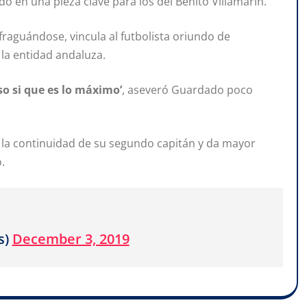
ido en una pieza clave para los del Benito Villamarín.
fraguándose, vincula al futbolista oriundo de
 la entidad andaluza.
so si que es lo máximo’
, aseveró Guardado poco
za la continuidad de su segundo capitán y da mayor
.
s)
December 3, 2019