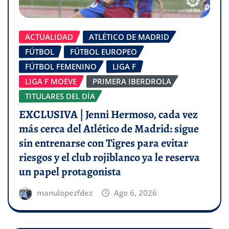
ACTUALIDAD
ATLÉTICO DE MADRID
FÚTBOL
FÚTBOL EUROPEO
FÚTBOL FEMENINO
LIGA F
LIGA F MOEVE
PRIMERA IBERDROLA
TITULARES DEL DÍA
EXCLUSIVA | Jenni Hermoso, cada vez
más cerca del Atlético de Madrid: sigue
sin entrenarse con Tigres para evitar
riesgos y el club rojiblanco ya le reserva
un papel protagonista
manulopezfdez
Ago 6, 2026