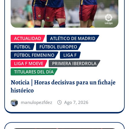
ACTUALIDAD
ATLÉTICO DE MADRID
FÚTBOL
FÚTBOL EUROPEO
FÚTBOL FEMENINO
LIGA F
LIGA F MOEVE
PRIMERA IBERDROLA
TITULARES DEL DÍA
Noticia | Horas decisivas para un fichaje
histórico
manulopezfdez
Ago 7, 2026