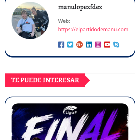
manulopezfdez
Web:
https://elpartidodemanu.com
TE PUEDE INTERESAR