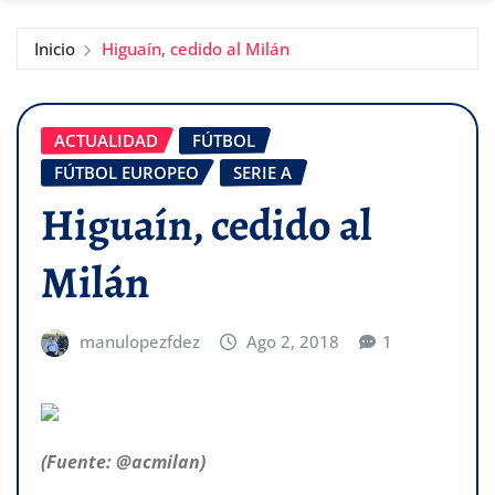
Inicio
Higuaín, cedido al Milán
ACTUALIDAD
FÚTBOL
FÚTBOL EUROPEO
SERIE A
Higuaín, cedido al
Milán
manulopezfdez
Ago 2, 2018
1
(Fuente: @acmilan)