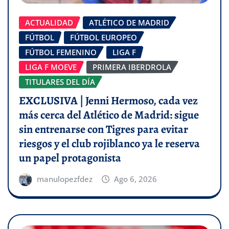
ACTUALIDAD
ATLÉTICO DE MADRID
FÚTBOL
FÚTBOL EUROPEO
FÚTBOL FEMENINO
LIGA F
LIGA F MOEVE
PRIMERA IBERDROLA
TITULARES DEL DÍA
EXCLUSIVA | Jenni Hermoso, cada vez
más cerca del Atlético de Madrid: sigue
sin entrenarse con Tigres para evitar
riesgos y el club rojiblanco ya le reserva
un papel protagonista
manulopezfdez
Ago 6, 2026