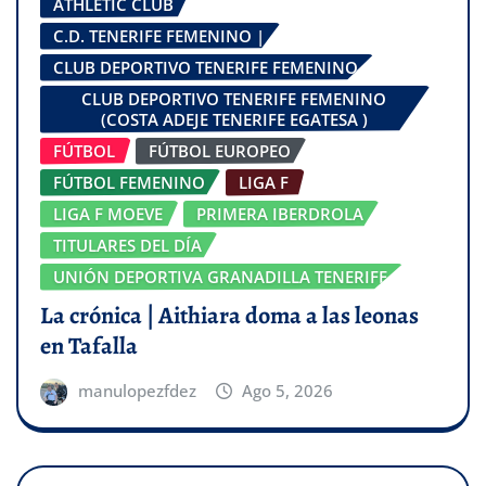
ATHLETIC CLUB
C.D. TENERIFE FEMENINO |
CLUB DEPORTIVO TENERIFE FEMENINO
CLUB DEPORTIVO TENERIFE FEMENINO
(COSTA ADEJE TENERIFE EGATESA )
FÚTBOL
FÚTBOL EUROPEO
FÚTBOL FEMENINO
LIGA F
LIGA F MOEVE
PRIMERA IBERDROLA
TITULARES DEL DÍA
UNIÓN DEPORTIVA GRANADILLA TENERIFE
La crónica | Aithiara doma a las leonas
en Tafalla
manulopezfdez
Ago 5, 2026