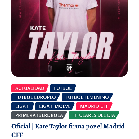
ACTUALIDAD
FÚTBOL
FÚTBOL EUROPEO
FÚTBOL FEMENINO
LIGA F
LIGA F MOEVE
MADRID CFF
PRIMERA IBERDROLA
TITULARES DEL DÍA
Oficial | Kate Taylor firma por el Madrid
CFF