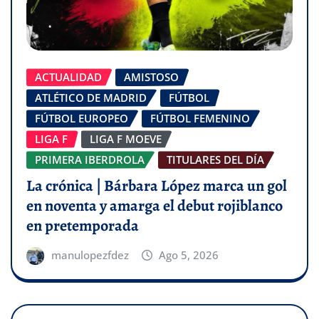
ACTUALIDAD
AMISTOSO
ATLÉTICO DE MADRID
FÚTBOL
FÚTBOL EUROPEO
FÚTBOL FEMENINO
LIGA F
LIGA F MOEVE
PRIMERA IBERDROLA
TITULARES DEL DÍA
La crónica | Bárbara López marca un gol
en noventa y amarga el debut rojiblanco
en pretemporada
manulopezfdez
Ago 5, 2026