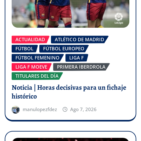
ACTUALIDAD
ATLÉTICO DE MADRID
FÚTBOL
FÚTBOL EUROPEO
FÚTBOL FEMENINO
LIGA F
LIGA F MOEVE
PRIMERA IBERDROLA
TITULARES DEL DÍA
Noticia | Horas decisivas para un fichaje
histórico
manulopezfdez
Ago 7, 2026