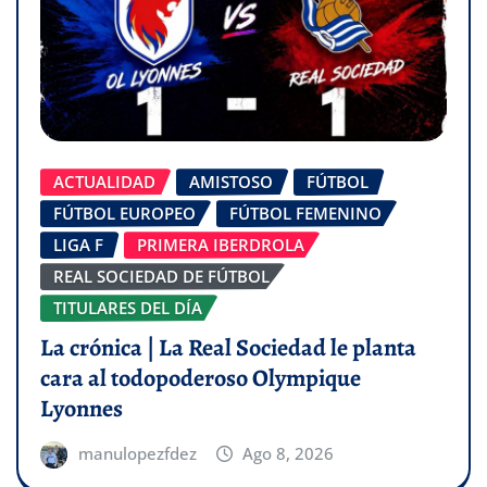
ACTUALIDAD
AMISTOSO
FÚTBOL
FÚTBOL EUROPEO
FÚTBOL FEMENINO
LIGA F
PRIMERA IBERDROLA
REAL SOCIEDAD DE FÚTBOL
TITULARES DEL DÍA
La crónica | La Real Sociedad le planta
cara al todopoderoso Olympique
Lyonnes
manulopezfdez
Ago 8, 2026