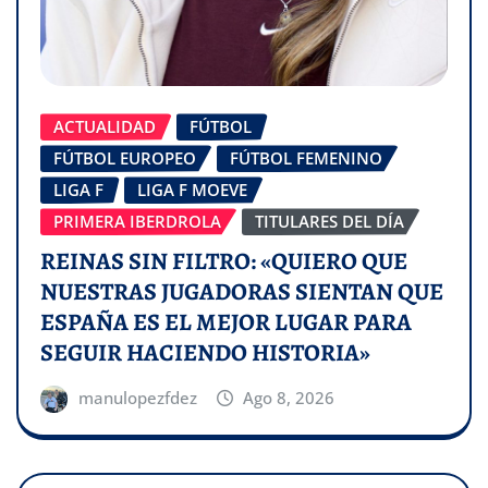
ACTUALIDAD
FÚTBOL
FÚTBOL EUROPEO
FÚTBOL FEMENINO
LIGA F
LIGA F MOEVE
PRIMERA IBERDROLA
TITULARES DEL DÍA
REINAS SIN FILTRO: «QUIERO QUE
NUESTRAS JUGADORAS SIENTAN QUE
ESPAÑA ES EL MEJOR LUGAR PARA
SEGUIR HACIENDO HISTORIA»
manulopezfdez
Ago 8, 2026