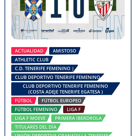
ACTUALIDAD
AMISTOSO
ATHLETIC CLUB
C.D. TENERIFE FEMENINO |
CLUB DEPORTIVO TENERIFE FEMENINO
CLUB DEPORTIVO TENERIFE FEMENINO
(COSTA ADEJE TENERIFE EGATESA )
FÚTBOL
FÚTBOL EUROPEO
FÚTBOL FEMENINO
LIGA F
LIGA F MOEVE
PRIMERA IBERDROLA
TITULARES DEL DÍA
UNIÓN DEPORTIVA GRANADILLA TENERIFE