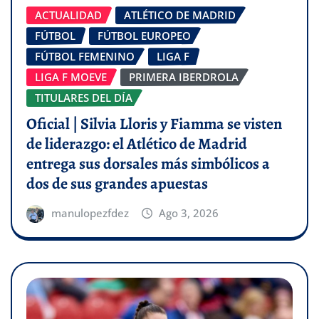
ACTUALIDAD
ATLÉTICO DE MADRID
FÚTBOL
FÚTBOL EUROPEO
FÚTBOL FEMENINO
LIGA F
LIGA F MOEVE
PRIMERA IBERDROLA
TITULARES DEL DÍA
Oficial | Silvia Lloris y Fiamma se visten
de liderazgo: el Atlético de Madrid
entrega sus dorsales más simbólicos a
dos de sus grandes apuestas
manulopezfdez
Ago 3, 2026