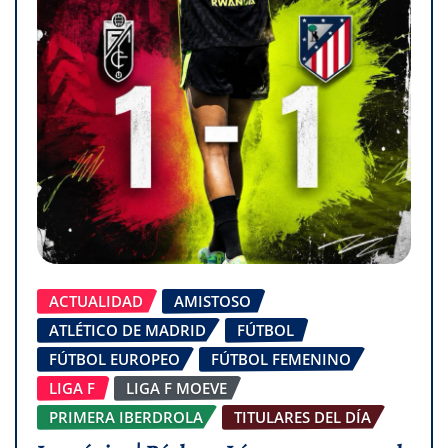
ACTUALIDAD
AMISTOSO
ATLÉTICO DE MADRID
FÚTBOL
FÚTBOL EUROPEO
FÚTBOL FEMENINO
LIGA F
LIGA F MOEVE
PRIMERA IBERDROLA
TITULARES DEL DÍA