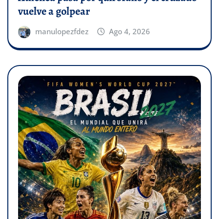
vuelve a golpear
manulopezfdez
Ago 4, 2026