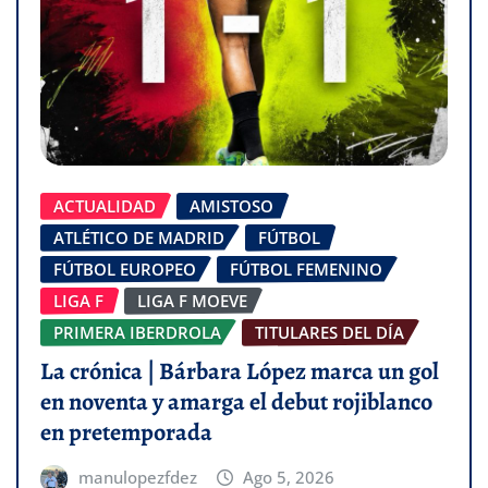
ACTUALIDAD
AMISTOSO
ATLÉTICO DE MADRID
FÚTBOL
FÚTBOL EUROPEO
FÚTBOL FEMENINO
LIGA F
LIGA F MOEVE
PRIMERA IBERDROLA
TITULARES DEL DÍA
La crónica | Bárbara López marca un gol
en noventa y amarga el debut rojiblanco
en pretemporada
manulopezfdez
Ago 5, 2026