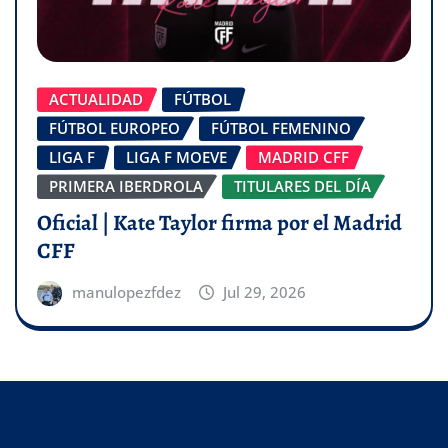
ACTUALIDAD
FÚTBOL
FÚTBOL EUROPEO
FÚTBOL FEMENINO
LIGA F
LIGA F MOEVE
MADRID CFF
PRIMERA IBERDROLA
TITULARES DEL DÍA
Oficial | Kate Taylor firma por el Madrid
CFF
manulopezfdez
Jul 29, 2026