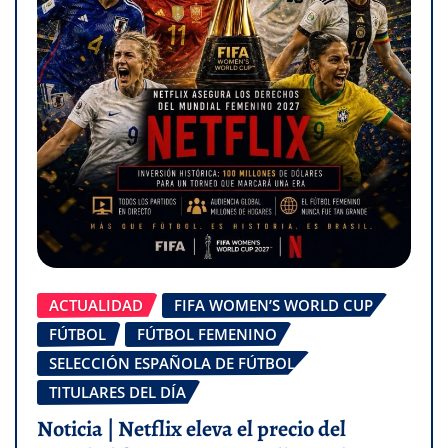
ACTUALIDAD
FIFA WOMEN’S WORLD CUP
FÚTBOL
FÚTBOL FEMENINO
SELECCIÓN ESPAÑOLA DE FÚTBOL
TITULARES DEL DÍA
Noticia | Netflix eleva el precio del