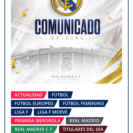
ACTUALIDAD
FÚTBOL
FÚTBOL EUROPEO
FÚTBOL FEMENINO
LIGA F
LIGA F MOEVE
PRIMERA IBERDROLA
REAL MADRID
REAL MADRID C.F.
TITULARES DEL DÍA