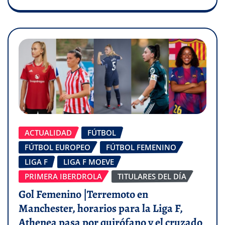
ACTUALIDAD
FÚTBOL
FÚTBOL EUROPEO
FÚTBOL FEMENINO
LIGA F
LIGA F MOEVE
PRIMERA IBERDROLA
TITULARES DEL DÍA
Gol Femenino |Terremoto en
Manchester, horarios para la Liga F,
Athenea pasa por quirófano y el cruzado