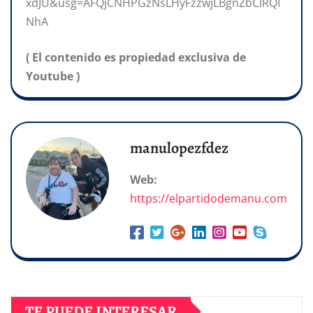
xdJU&usg=AFQjCNHPGzNsLHyFzzwjLBgnZbCIRQI
NhA
( El contenido es propiedad exclusiva de
Youtube )
manulopezfdez
Web:
https://elpartidodemanu.com
TE PUEDE INTERESAR