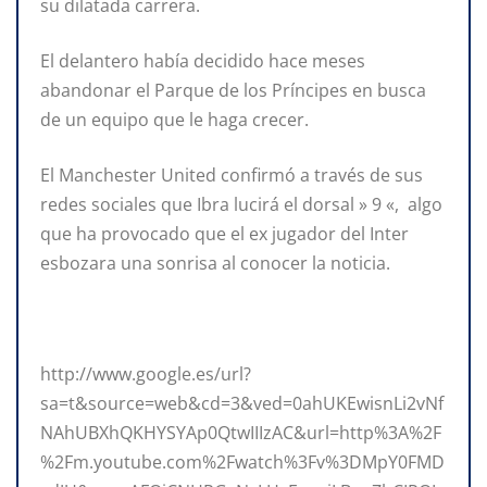
su dilatada carrera.
El delantero había decidido hace meses
abandonar el Parque de los Príncipes en busca
de un equipo que le haga crecer.
El Manchester United confirmó a través de sus
redes sociales que Ibra lucirá el dorsal » 9 «, algo
que ha provocado que el ex jugador del Inter
esbozara una sonrisa al conocer la noticia.
http://www.google.es/url?
sa=t&source=web&cd=3&ved=0ahUKEwisnLi2vNf
NAhUBXhQKHYSYAp0QtwIIIzAC&url=http%3A%2F
%2Fm.youtube.com%2Fwatch%3Fv%3DMpY0FMD