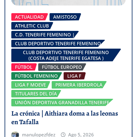
ACTUALIDAD
AMISTOSO
ATHLETIC CLUB
C.D. TENERIFE FEMENINO |
CLUB DEPORTIVO TENERIFE FEMENINO
CLUB DEPORTIVO TENERIFE FEMENINO
(COSTA ADEJE TENERIFE EGATESA )
FÚTBOL
FÚTBOL EUROPEO
FÚTBOL FEMENINO
LIGA F
LIGA F MOEVE
PRIMERA IBERDROLA
TITULARES DEL DÍA
UNIÓN DEPORTIVA GRANADILLA TENERIFE
La crónica | Aithiara doma a las leonas
en Tafalla
manulopezfdez
Ago 5, 2026