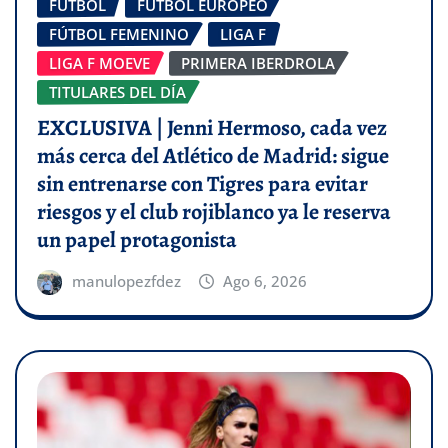
FÚTBOL
FÚTBOL EUROPEO
FÚTBOL FEMENINO
LIGA F
LIGA F MOEVE
PRIMERA IBERDROLA
TITULARES DEL DÍA
EXCLUSIVA | Jenni Hermoso, cada vez
más cerca del Atlético de Madrid: sigue
sin entrenarse con Tigres para evitar
riesgos y el club rojiblanco ya le reserva
un papel protagonista
manulopezfdez
Ago 6, 2026