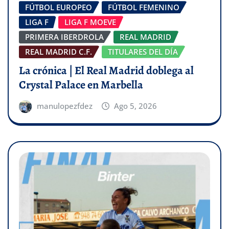
FÚTBOL EUROPEO
FÚTBOL FEMENINO
LIGA F
LIGA F MOEVE
PRIMERA IBERDROLA
REAL MADRID
REAL MADRID C.F.
TITULARES DEL DÍA
La crónica | El Real Madrid doblega al
Crystal Palace en Marbella
manulopezfdez
Ago 5, 2026