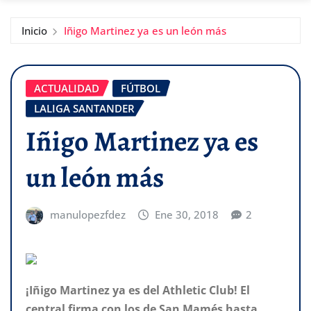
Inicio
Iñigo Martinez ya es un león más
ACTUALIDAD
FÚTBOL
LALIGA SANTANDER
Iñigo Martinez ya es
un león más
manulopezfdez
Ene 30, 2018
2
¡Iñigo Martinez ya es del Athletic Club! El
central firma con los de San Mamés hasta