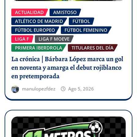
ACTUALIDAD
AMISTOSO
ATLÉTICO DE MADRID
FÚTBOL
FÚTBOL EUROPEO
FÚTBOL FEMENINO
LIGA F
LIGA F MOEVE
PRIMERA IBERDROLA
TITULARES DEL DÍA
La crónica | Bárbara López marca un gol
en noventa y amarga el debut rojiblanco
en pretemporada
manulopezfdez
Ago 5, 2026