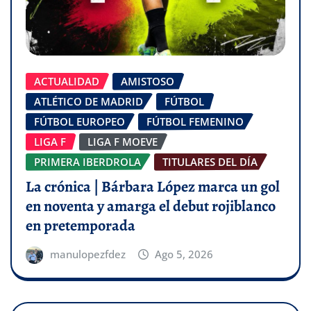
ACTUALIDAD
AMISTOSO
ATLÉTICO DE MADRID
FÚTBOL
FÚTBOL EUROPEO
FÚTBOL FEMENINO
LIGA F
LIGA F MOEVE
PRIMERA IBERDROLA
TITULARES DEL DÍA
La crónica | Bárbara López marca un gol
en noventa y amarga el debut rojiblanco
en pretemporada
manulopezfdez
Ago 5, 2026