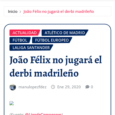
Inicio
João Félix no jugará el derbi madrileño
ACTUALIDAD
ATLÉTICO DE MADRID
FÚTBOL
FÚTBOL EUROPEO
LALIGA SANTANDER
João Félix no jugará el
derbi madrileño
manulopezfdez
Ene 29, 2020
0
(Fuente:
@LigadeCampeones
)