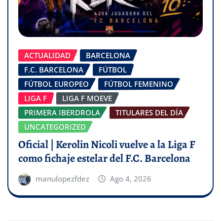
ACTUALIDAD
BARCELONA
F.C. BARCELONA
FÚTBOL
FÚTBOL EUROPEO
FÚTBOL FEMENINO
LIGA F
LIGA F MOEVE
PRIMERA IBERDROLA
TITULARES DEL DÍA
UNCATEGORIZED
Oficial | Kerolin Nicoli vuelve a la Liga F
como fichaje estelar del F.C. Barcelona
manulopezfdez
Ago 4, 2026