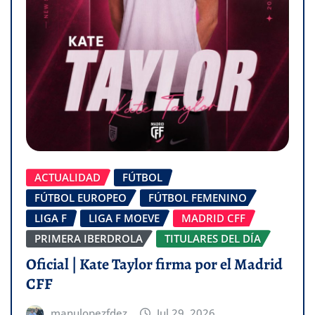
ACTUALIDAD
FÚTBOL
FÚTBOL EUROPEO
FÚTBOL FEMENINO
LIGA F
LIGA F MOEVE
MADRID CFF
PRIMERA IBERDROLA
TITULARES DEL DÍA
Oficial | Kate Taylor firma por el Madrid
CFF
manulopezfdez
Jul 29, 2026