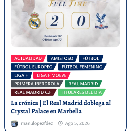
ACTUALIDAD
AMISTOSO
FÚTBOL
FÚTBOL EUROPEO
FÚTBOL FEMENINO
LIGA F
LIGA F MOEVE
PRIMERA IBERDROLA
REAL MADRID
REAL MADRID C.F.
TITULARES DEL DÍA
La crónica | El Real Madrid doblega al
Crystal Palace en Marbella
manulopezfdez
Ago 5, 2026