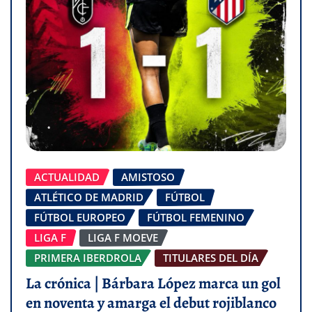
ACTUALIDAD
AMISTOSO
ATLÉTICO DE MADRID
FÚTBOL
FÚTBOL EUROPEO
FÚTBOL FEMENINO
LIGA F
LIGA F MOEVE
PRIMERA IBERDROLA
TITULARES DEL DÍA
La crónica | Bárbara López marca un gol
en noventa y amarga el debut rojiblanco