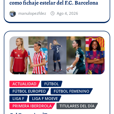
como fichaje estelar del F.C. Barcelona
manulopezfdez
Ago 4, 2026
ACTUALIDAD
FÚTBOL
FÚTBOL EUROPEO
FÚTBOL FEMENINO
LIGA F
LIGA F MOEVE
PRIMERA IBERDROLA
TITULARES DEL DÍA